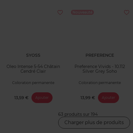
Nouveauté
SYOSS
PREFERENCE
Oleo Intense 5-54 Châtain
Preference Vivids - 10.112
Cendré Clair
Silver Grey Soho
Coloration permanente
Coloration permanente
13,59 €
13,99 €
Ajouter
Ajouter
63 produits sur 194
Charger plus de produits