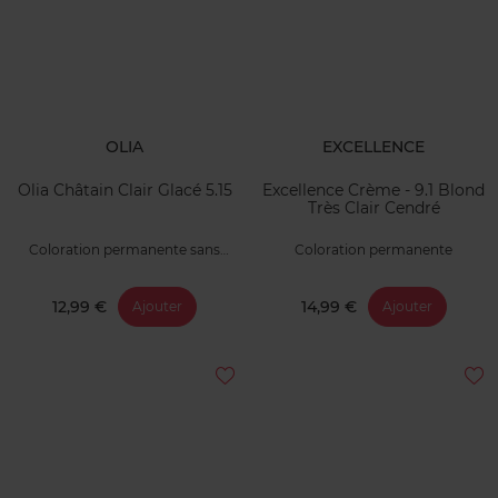
OLIA
EXCELLENCE
Olia Châtain Clair Glacé 5.15
Excellence Crème - 9.1 Blond
Très Clair Cendré
Coloration permanente sans
Coloration permanente
ammoniaque
12,99 €
14,99 €
Ajouter
Ajouter