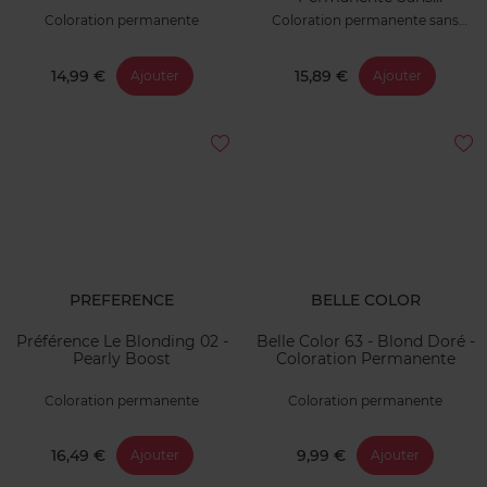
Ammoniaque
Coloration permanente
Coloration permanente sans
ammoniaque
14,99 €
15,89 €
Ajouter
Ajouter
PREFERENCE
BELLE COLOR
Préférence Le Blonding 02 -
Belle Color 63 - Blond Doré -
Pearly Boost
Coloration Permanente
Coloration permanente
Coloration permanente
16,49 €
9,99 €
Ajouter
Ajouter