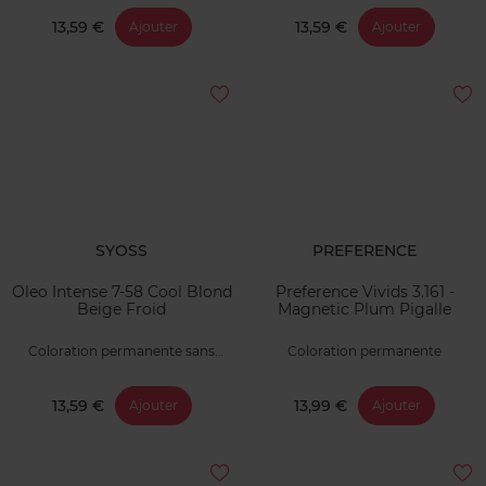
13,59 €
13,59 €
Ajouter
Ajouter
SYOSS
PREFERENCE
Oleo Intense 7-58 Cool Blond
Preference Vivids 3.161 -
Beige Froid
Magnetic Plum Pigalle
Coloration permanente sans
Coloration permanente
ammoniaque
13,59 €
13,99 €
Ajouter
Ajouter