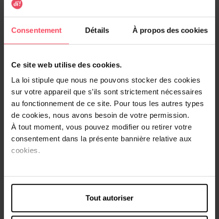
Creme Supreme 7-0
Creme Supreme 5-0
Consentement
Détails
À propos des cookies
Coloration permanente
Coloration permanente
13,99 €
13,99 €
Ajouter
Ajouter
Ce site web utilise des cookies.
La loi stipule que nous ne pouvons stocker des cookies
sur votre appareil que s’ils sont strictement nécessaires
au fonctionnement de ce site. Pour tous les autres types
de cookies, nous avons besoin de votre permission.
À tout moment, vous pouvez modifier ou retirer votre
consentement dans la présente bannière relative aux
cookies.
CREME SUPREME
CREME SUPREME
Creme Supreme 4-0
Creme Supreme L1++
Tout autoriser
Coloration permanente
Coloration permanente