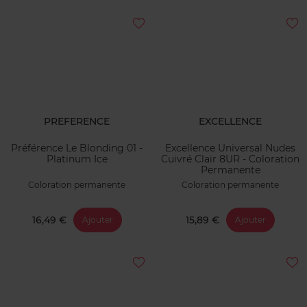
PREFERENCE
EXCELLENCE
Préférence Le Blonding 01 -
Excellence Universal Nudes
Platinum Ice
Cuivré Clair 8UR - Coloration
Permanente
Coloration permanente
Coloration permanente
16,49 €
15,89 €
Ajouter
Ajouter