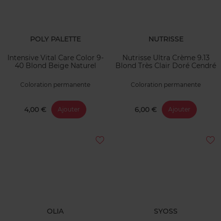
POLY PALETTE
NUTRISSE
Intensive Vital Care Color 9-
Nutrisse Ultra Crème 9.13
40 Blond Beige Naturel
Blond Très Clair Doré Cendré
Coloration permanente
Coloration permanente
4,00 €
6,00 €
Ajouter
Ajouter
OLIA
SYOSS