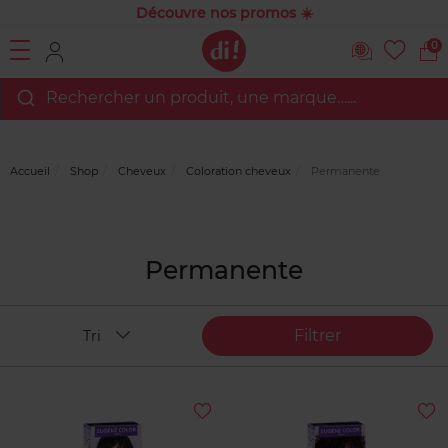
Découvre nos promos ☀️
0
Rechercher un produit, une marque…...
Accueil
Shop
Cheveux
Coloration cheveux
Permanente
Permanente
Filtrer
Tri