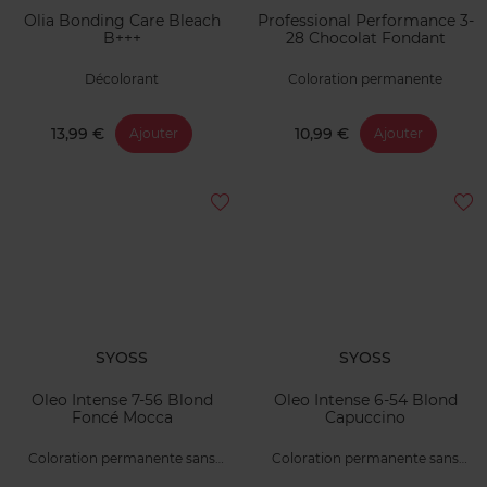
Olia Bonding Care Bleach
Professional Performance 3-
B+++
28 Chocolat Fondant
Décolorant
Coloration permanente
13,99 €
10,99 €
Ajouter
Ajouter
SYOSS
SYOSS
Oleo Intense 7-56 Blond
Oleo Intense 6-54 Blond
Foncé Mocca
Capuccino
Coloration permanente sans
Coloration permanente sans
ammoniaque
ammoniaque