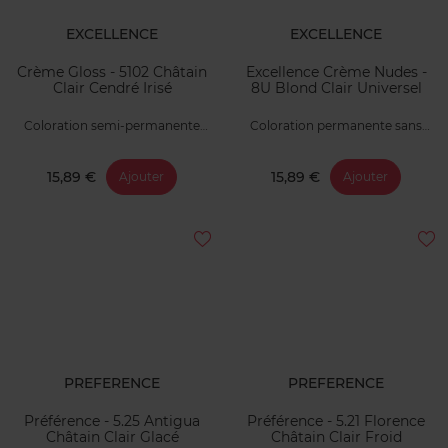
EXCELLENCE
EXCELLENCE
Crème Gloss - 5102 Châtain
Excellence Crème Nudes -
Clair Cendré Irisé
8U Blond Clair Universel
Coloration semi-permanente
Coloration permanente sans
sans ammoniaque
ammoniaque
15,89 €
15,89 €
Ajouter
Ajouter
PREFERENCE
PREFERENCE
Préférence - 5.25 Antigua
Préférence - 5.21 Florence
Châtain Clair Glacé
Châtain Clair Froid