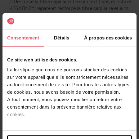
2. Renforce la fibre capillaire. Le soin fortifiant, enrichi en
KERATINE**, répare et renforce la fibre capillaire et ainsi
réduit considérablement la casse.
3. Rééquilibre le cuir chevelu. Enrichi en PREBIOTIQUES, le
sérum actif sans rinçage apaise, hydrate et rééquilibre le
cuir chevelu.
Consentement
Détails
À propos des cookies
Un kit qui respecte le microbiote du cuir chevelu grâce à
son sérum.
Kit de coloration fabriqué en France.
Ce site web utilise des cookies.
**analogue végétal de la kératine
La loi stipule que nous ne pouvons stocker des cookies
sur votre appareil que s’ils sont strictement nécessaires
au fonctionnement de ce site. Pour tous les autres types
Conseils d'utilisation
de cookies, nous avons besoin de votre permission.
Avant d’appliquer votre coloration, il est nécessaire de
À tout moment, vous pouvez modifier ou retirer votre
faire un test d’alerte allergie 48h avant chaque
consentement dans la présente bannière relative aux
application. Vous devez suivre scrupuleusement toutes les
cookies.
étapes détaillées sur la notice présente dans le kit de
coloration pour obtenir un résultat parfait.