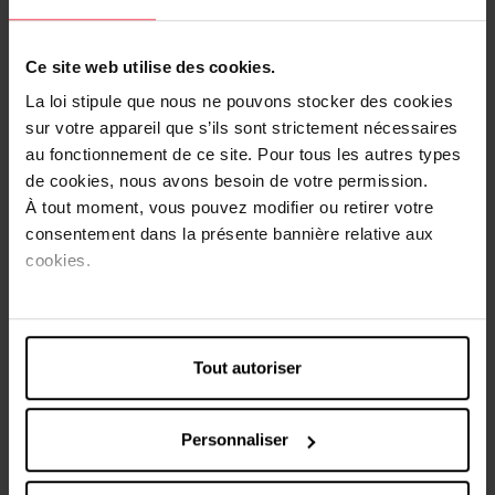
LANAFORM
LANAFORM
Moniteur de pression
Chauffe-mains
Ce site web utilise des cookies.
artérielle ABPM100
La loi stipule que nous ne pouvons stocker des cookies
Appareil médical
Bouillotte
sur votre appareil que s’ils sont strictement nécessaires
au fonctionnement de ce site. Pour tous les autres types
38,99 €
28,00 €
Ajouter
Ajouter
de cookies, nous avons besoin de votre permission.
À tout moment, vous pouvez modifier ou retirer votre
consentement dans la présente bannière relative aux
Nouveauté
cookies.
Tout autoriser
DI
Bouillotte 1.7 L
Personnaliser