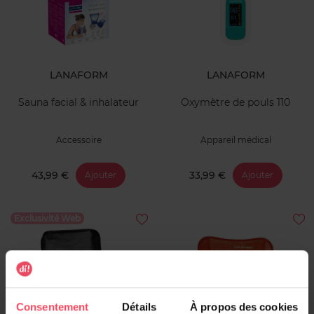
LANAFORM
LANAFORM
Sauna facial & inhalateur
Oxymètre de pouls 110
Accessoire
Appareil médical
43,99 €
33,99 €
Ajouter
Ajouter
Exclusivité Web
Consentement
Détails
À propos des cookies