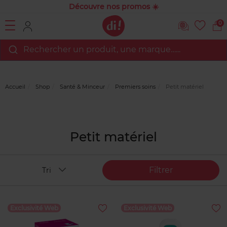
Découvre nos promos ☀️
0
Rechercher un produit, une marque…...
Accueil
Shop
Santé & Minceur
Premiers soins
Petit matériel
Petit matériel
Filtrer
Tri
Exclusivité Web
Exclusivité Web