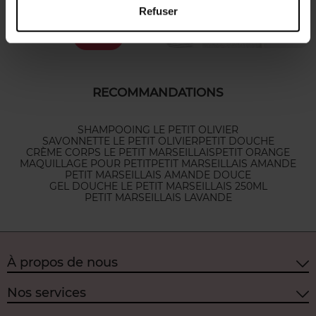
Bouillotte
Refuser
3,00 €
Ajouter
RECOMMANDATIONS
SHAMPOOING LE PETIT OLIVIER
SAVONNETTE LE PETIT OLIVIER
PETIT DOUCHE
CRÈME CORPS LE PETIT MARSEILLAIS
PETIT ORANGE
MAQUILLAGE POUR PETIT
PETIT MARSEILLAIS AMANDE
PETIT MARSEILLAIS AMANDE DOUCE
GEL DOUCHE LE PETIT MARSEILLAIS 250ML
PETIT MARSEILLAIS LAVANDE
À propos de nous
Nos services