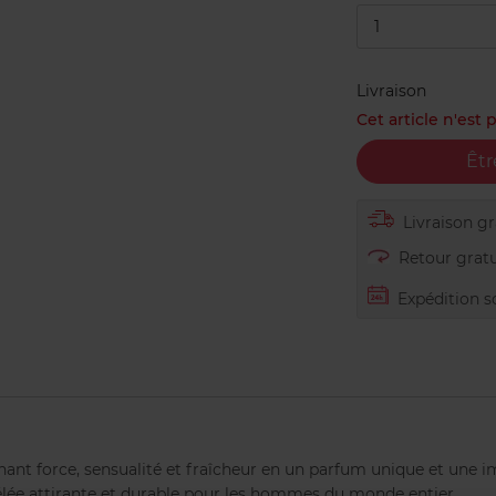
1
Livraison
Cet article n'est
Êtr
Livraison gra
Retour gratu
Expédition s
ant force, sensualité et fraîcheur en un parfum unique et une 
vélée attirante et durable pour les hommes du monde entier.