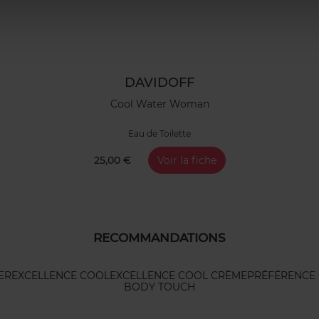
DAVIDOFF
Cool Water Woman
Eau de Toilette
25,00 €
Voir la fiche
RECOMMANDATIONS
ER
EXCELLENCE COOL
EXCELLENCE COOL CRÈME
PRÉFÉRENCE
BODY TOUCH