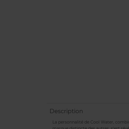
Description
La personnalité de Cool Water, combin
marque distincte des autres, s'est ré