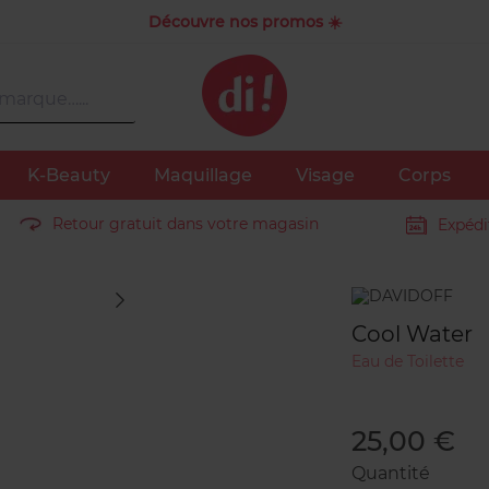
Découvre nos promos ☀️
K-Beauty
Maquillage
Visage
Corps
Retour gratuit dans votre magasin
Expédi
Marque
Cool Water
Eau de Toilette
25,00 €
Quantité