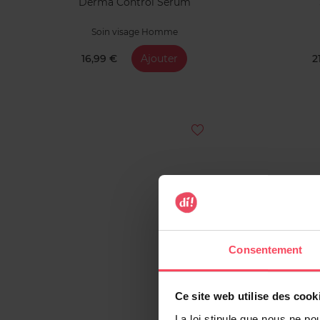
Derma Control Serum
Soin visage Homme
16,99 €
Ajouter
2
Consentement
Ce site web utilise des cook
La loi stipule que nous ne po