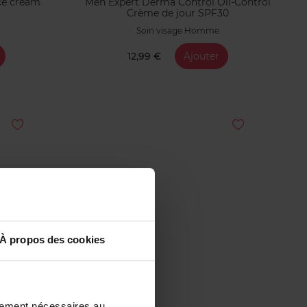
ce cream
Men Expert Derma Control Oil-Control
Crème de jour SPF30
Soin visage Homme
12,99 €
Ajouter
À propos des cookies
ctement nécessaires au