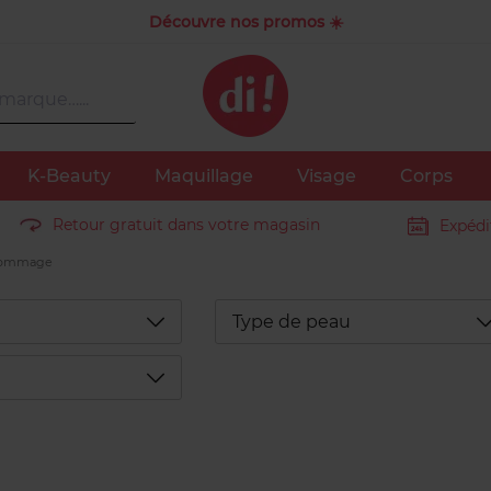
Découvre nos promos ☀️
K-Beauty
Maquillage
Visage
Corps
Retour gratuit dans votre magasin
Expédi
Gommage
Déplier
D
Type de peau
Déplier