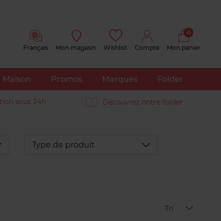
0
Français
Mon magasin
Wishlist
Compte
Mon panier
Maison
Promos
Marques
Folder
tion sous 24h
Découvrez notre folder
éplier
Déplier
Type de produit
Tri