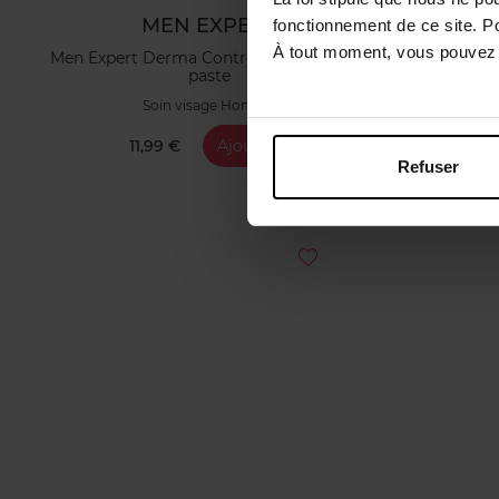
MEN EXPERT
fonctionnement de ce site. P
À tout moment, vous pouvez m
Men Expert Derma Control S.O.S. Pimple
Men Expert
paste
Soin visage Homme
11,99 €
Ajouter
1
Refuser