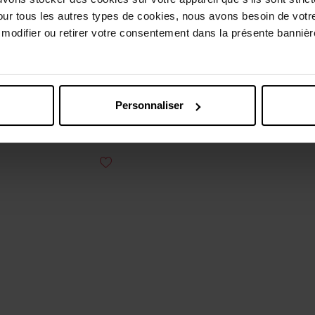
MEN EXPERT
MEN EXPERT
our tous les autres types de cookies, nous avons besoin de votr
odifier ou retirer votre consentement dans la présente bannière
 Derma Control Gel Nettoyant
Men Expert Hydra Energetic
Purifiant
Shot Sérum
Soin visage Homme
Sérum visage
0,99 €
Ajouter
22,99 €
Ajouter
Personnaliser