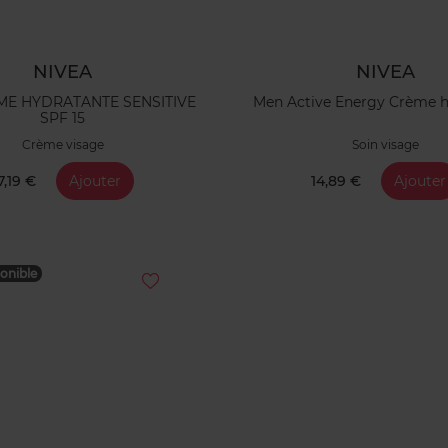
NIVEA
NIVEA
ME HYDRATANTE SENSITIVE
Men Active Energy Crème h
SPF 15
Crème visage
Soin visage
7,19 €
Ajouter
14,89 €
Ajouter
onible