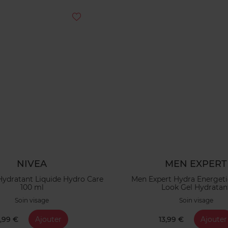
NIVEA
MEN EXPERT
ydratant Liquide Hydro Care
Men Expert Hydra Energeti
100 ml
Look Gel Hydratan
Soin visage
Soin visage
,99 €
Ajouter
13,99 €
Ajouter