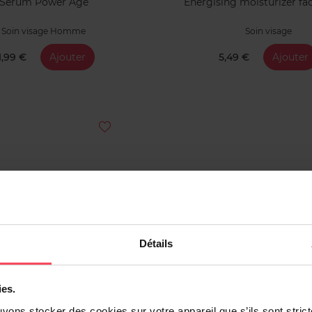
Sérum Power Age
Energising moisturizer fa
Soin visage Homme
Soin visage
1,99 €
Ajouter
5,49 €
Ajouter
Détails
ies.
uvons stocker des cookies sur votre appareil que s’ils sont stri