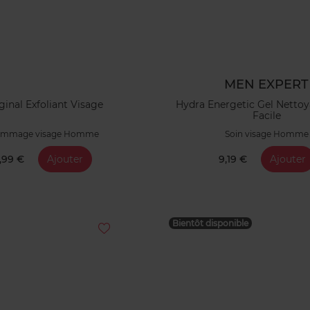
MEN EXPERT
ginal Exfoliant Visage
Hydra Energetic Gel Nettoy
Facile
mmage visage Homme
Soin visage Homme
,99 €
Ajouter
9,19 €
Ajouter
Bientôt disponible