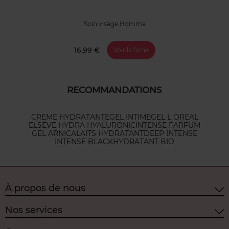
Soin visage Homme
16,99 €
Voir la fiche
RECOMMANDATIONS
CREME HYDRATANTE
GEL INTIME
GEL L OREAL
ELSEVE HYDRA HYALURONIC
INTENSE PARFUM
GEL ARNICA
LAITS HYDRATANT
DEEP INTENSE
INTENSE BLACK
HYDRATANT BIO
À propos de nous
Nos services