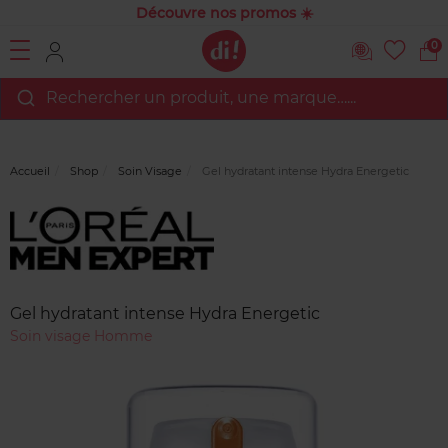
Découvre nos promos ☀️
0
Rechercher un produit, une marque…...
Accueil
Shop
Soin Visage
Gel hydratant intense Hydra Energetic
Marque
Avis
clients
Gel hydratant intense Hydra Energetic
Soin visage Homme