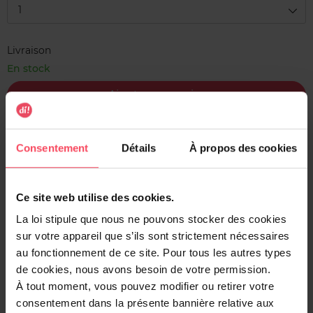
1
Livraison
En stock
Ajouter au panier
Livraison gratuite à l'achat de min. 35€
Consentement
Détails
À propos des cookies
Retour gratuit dans votre magasin
Expédition sous 24h
Ce site web utilise des cookies.
La loi stipule que nous ne pouvons stocker des cookies
sur votre appareil que s’ils sont strictement nécessaires
au fonctionnement de ce site. Pour tous les autres types
Description
de cookies, nous avons besoin de votre permission.
À tout moment, vous pouvez modifier ou retirer votre
Le gel hydratant intense Hydra Energetic réveille, hydrate
consentement dans la présente bannière relative aux
et calme la peau de votre visage. Ne laisse pas de film