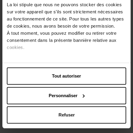
retrouver tout notre assortiment en ligne.
La loi stipule que nous ne pouvons stocker des cookies
Comme en magasin, vous pouvez également profiter du
sur votre appareil que s’ils sont strictement nécessaires
programme de fidélité, de remises et d'offres spéciales pour
au fonctionnement de ce site. Pour tous les autres types
maximiser votre expérience d'achat chez Di.
de cookies, nous avons besoin de votre permission.
À tout moment, vous pouvez modifier ou retirer votre
Depuis le début...
consentement dans la présente bannière relative aux
cookies.
Nous n'avons pas attendu que cela devienne la mode pour
nous engager pour un monde plus durable : nous proposons
depuis le début des alternatives respectueuses de
l'environnement.
Tout autoriser
Dans nos magasins, vous pouvez aujourd'hui (re)découvrir
de nombreuses marques qui minimise l'impact sur notre
planète, qu'elles soient écologiques, bio, véganes, naturelles,
Personnaliser
...
Tout notre siège central et notre dépôt sont d'ailleurs
entièrement alimentés par des panneaux solaires depuis
Refuser
2019.