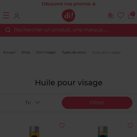
Découvre nos promos ☀️
0
Rechercher un produit, une marque…...
Accueil
Shop
Soin Visage
Types de soins
Huile pour visage
Huile pour visage
Filtrer
Tri