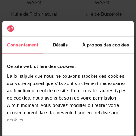
WAAM
WAAM
Huile de Ricin Natural
Huile de Busserole
Huile végétale
Huile végétale
Consentement
Détails
À propos des cookies
8,19 €
12,99 €
Ajouter
Ajouter
Bio
Ce site web utilise des cookies.
La loi stipule que nous ne pouvons stocker des cookies
sur votre appareil que s’ils sont strictement nécessaires
au fonctionnement de ce site. Pour tous les autres types
de cookies, nous avons besoin de votre permission.
À tout moment, vous pouvez modifier ou retirer votre
WAAM
consentement dans la présente bannière relative aux
cookies.
Huile de Coco