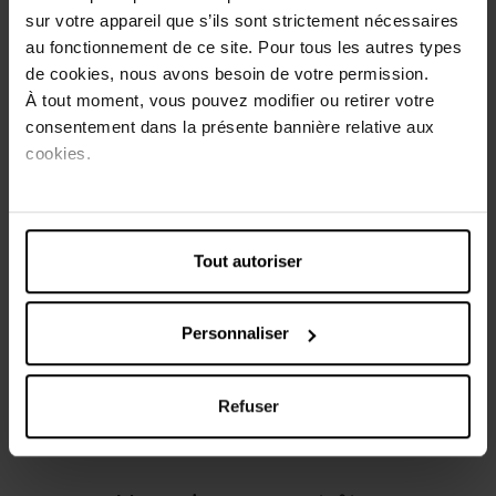
Rituel de beauté mythique des tropiques, l'huile de coco
sur votre appareil que s’ils sont strictement nécessaires
est naturellement riche en acides gras saturés. Elle a des
au fonctionnement de ce site. Pour tous les autres types
propriétés émollientes extraordinaires qui la rendent très
de cookies, nous avons besoin de votre permission.
agréable à appliquer seule ou dans une recette maison.
À tout moment, vous pouvez modifier ou retirer votre
c'est un soin cosmétique naturel à elle seule car ses
consentement dans la présente bannière relative aux
bienfaits sont très nombreux. Elle nourrit en profondeur
cookies.
les cheveux les plus secs et adoucit délicatement les
peaux abîmées. Très riche en acide laurique ses pouvoirs
sont innombrables : elle réduit la cellulite, atténue les
rides et les taches de vieillesse. Sa forte composition en
acides gras assainissants en fait un excellent protecteur
Tout autoriser
de la peau et des cheveux.
Personnaliser
Caractéristiques
Avis client
Refuser