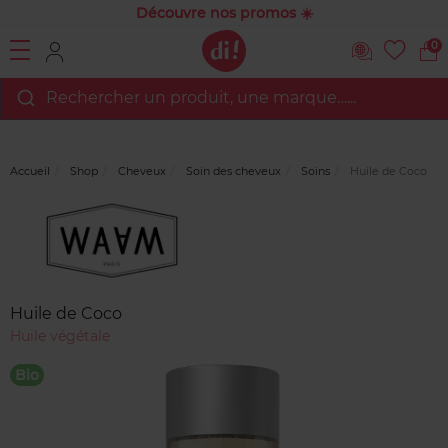
Découvre nos promos ☀️
0
Rechercher un produit, une marque…...
Accueil
Shop
Cheveux
Soin des cheveux
Soins
Huile de Coco
Marque
Avis
clients
Huile de Coco
Huile végétale
Bio