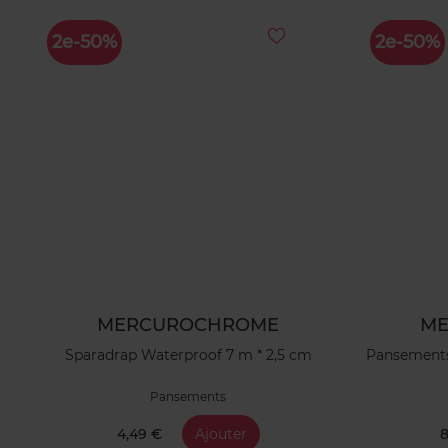
2e-50%
2e-50%
MERCUROCHROME
ME
Sparadrap Waterproof 7 m * 2,5 cm
Pansements 
Pansements
4,49 €
Ajouter
8