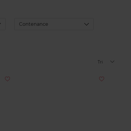
éplier
Déplier
Contenance
Tri