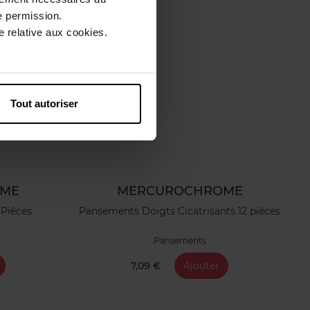
e permission.
 relative aux cookies.
Tout autoriser
OME
MERCUROCHROME
Pièces
Pansements Doigts Cicatrisants 12 pièces
Pansements
7,09 €
Ajouter