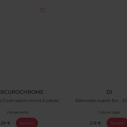
RCUROCHROME
DI
Cicatrisation Active 6 pièces
Bâtonnets ouatés Bio - 20
Pansements
Cotons-tiges
,29 €
Ajouter
2,19 €
Ajouter