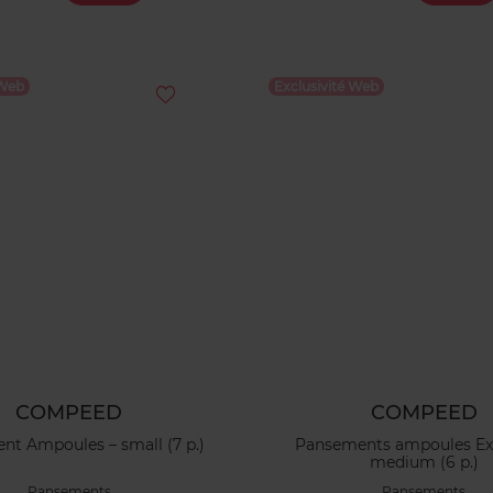
 Web
Exclusivité Web
COMPEED
COMPEED
t Ampoules – small (7 p.)
Pansements ampoules Ex
medium (6 p.)
Pansements
Pansements