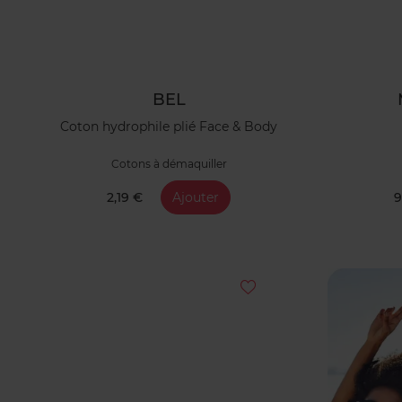
BEL
Coton hydrophile plié Face & Body
Cotons à démaquiller
2,19 €
Ajouter
9