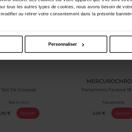
our tous les autres types de cookies, nous avons besoin de votr
odifier ou retirer votre consentement dans la présente bannière
Personnaliser
MERCUROCHR
Test De Grosesse
Pansements Fanzone 18 
Test in vitro
Pansements
,90 €
Ajouter
2,00 €
Ajouter