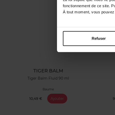
fonctionnement de ce site. P
À tout moment, vous pouvez m
Refuser
TIGER BALM
Tiger Balm Fluid 90 ml
Baume
10,49 €
Ajouter
9