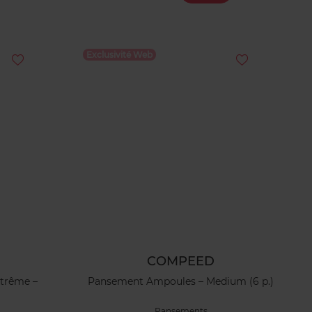
Exclusivité Web
COMPEED
trême –
Pansement Ampoules – Medium (6 p.)
Pansements