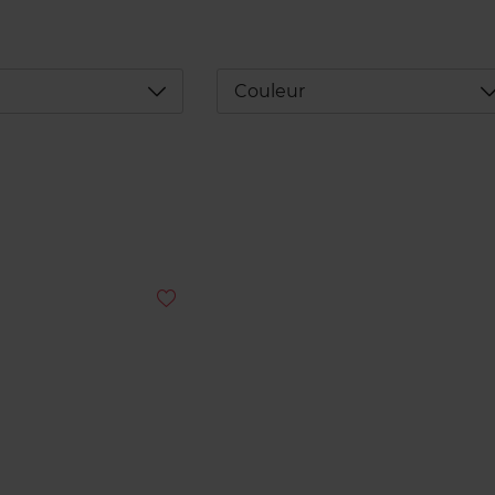
Déplier
D
Couleur