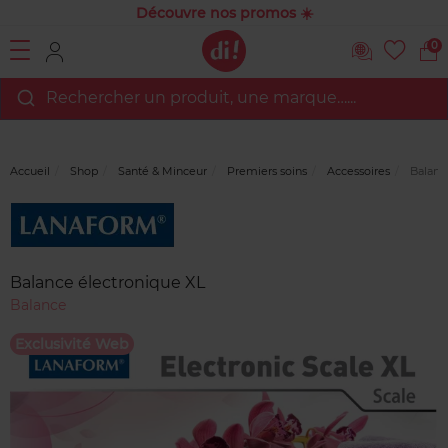
Découvre nos promos ☀️
0
Rechercher un produit, une marque…...
Accueil
Shop
Santé & Minceur
Premiers soins
Accessoires
Balance
Marque
Avis
clients
Balance électronique XL
Balance
Exclusivité Web