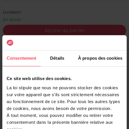
Livraison
En stock
Ajouter au panier
Livraison gratuite à l'achat de min. 35€
Retour gratuit dans votre magasin
Consentement
Détails
À propos des cookies
Expédition sous 24h
Ce site web utilise des cookies.
La loi stipule que nous ne pouvons stocker des cookies
sur votre appareil que s’ils sont strictement nécessaires
Description
au fonctionnement de ce site. Pour tous les autres types
de cookies, nous avons besoin de votre permission.
Précise et facile d’emploi grâce à une mise en route au
À tout moment, vous pouvez modifier ou retirer votre
toucher, l’ « Electronic Scale XL » vous permet à la fois de
consentement dans la présente bannière relative aux
vous peser, mais aussi de décorer votre intérieur grâce à