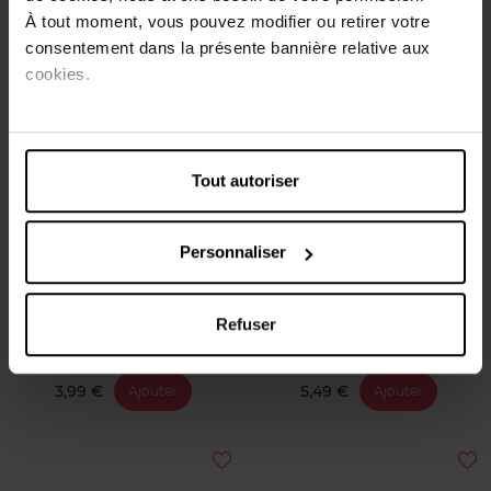
3,99 €
3,99 €
Ajouter
Ajouter
À tout moment, vous pouvez modifier ou retirer votre
consentement dans la présente bannière relative aux
cookies.
Tout autoriser
DISNEY PRINCESS
SENSODYNE
Personnaliser
Brosse à dent clignotante
Complete Protection Soft
Disney Princess Mr White
Refuser
Dentifrice Enfant
Brosse à dents
3,99 €
5,49 €
Ajouter
Ajouter