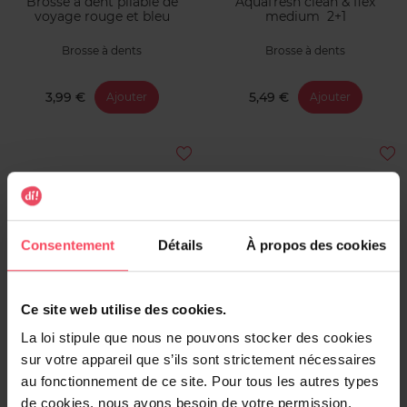
Brosse à dent pliable de
Aquafresh clean & flex
voyage rouge et bleu
medium 2+1
Brosse à dents
Brosse à dents
3,99 €
5,49 €
Ajouter
Ajouter
Consentement
Détails
À propos des cookies
JORDAN
SPIDERMAN
Ce site web utilise des cookies.
Ultralite Medium - 1+1
Brosse à dent clignotante
Spider-man Mr White
La loi stipule que nous ne pouvons stocker des cookies
sur votre appareil que s’ils sont strictement nécessaires
Brosse à dents
Dentifrice Enfant
au fonctionnement de ce site. Pour tous les autres types
de cookies, nous avons besoin de votre permission.