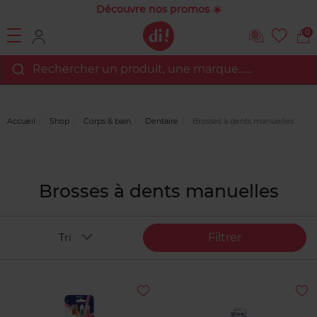
Découvre nos promos ☀️
0
Rechercher un produit, une marque…...
Accueil
Shop
Corps & bain
Dentaire
Brosses à dents manuelles
Brosses à dents manuelles
Filtrer
Tri