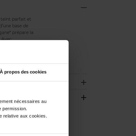
eint parfait et
 d’une base de
gane* prépare la
. Avec
mineux parfait
À propos des cookies
ctement nécessaires au
e permission.
 relative aux cookies.