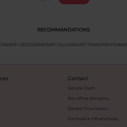
RECOMMANDATIONS
 ONE
ANTI DEODORANT
ANTI CALCAIRE
ANTI TRANSPIRATION
AN
ices
Contact
Service Client
Nos offres d'emplois
Devenir Fournisseur
s
Formulaire influenceuses