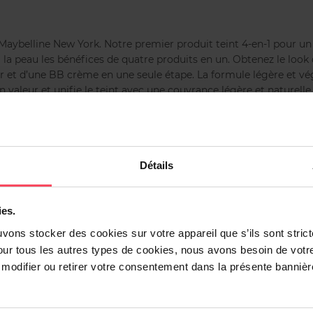
aybelline New York. Notre premier produit teint 4-en-1 pour un t
 la peau les bénéfices de quatre produits en un. Obtenez le look
ter et d’une BB crème en une seule étape. La formule légère et vé
n valeur et unifie le teint avec une couvrance légère et naturelle
ppliquer le produit est super simple et rapide, pour un teint lu
eintes qui s’adaptent à votre carnation.
dérivés
Détails
ies.
uvons stocker des cookies sur votre appareil que s’ils sont stri
our tous les autres types de cookies, nous avons besoin de votr
odifier ou retirer votre consentement dans la présente bannière
Vous aimerez peut-être