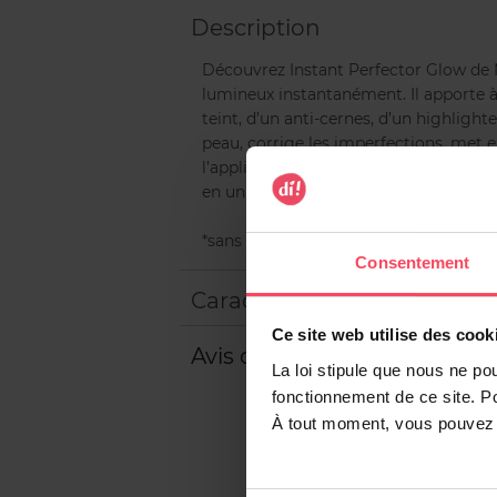
Description
Découvrez Instant Perfector Glow de M
lumineux instantanément. Il apporte à
teint, d’un anti-cernes, d’un highligh
peau, corrige les imperfections, met e
l’applicateur embout mousse intégré, a
en un tour de main ! Disponible en 7 t
*sans ingrédient d’origine animale ou 
Consentement
Caractéristiques
Ce site web utilise des cook
Avis client
La loi stipule que nous ne po
fonctionnement de ce site. P
À tout moment, vous pouvez m