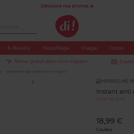
Découvre nos promos ☀️
K-Beauty
Maquillage
Visage
Corps
Retour gratuit dans votre magasin
Expédi
g
Instant anti age perfector 4-in-1 glow
Marque
Instant anti
Fond de Teint
18,99 €
Couleur