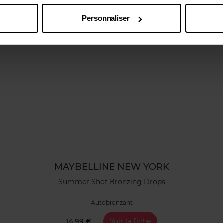
Personnaliser
MAYBELLINE NEW YORK
Summer Shot Bronzing Drops
Autobronzant
14,99 €
Voir la fiche