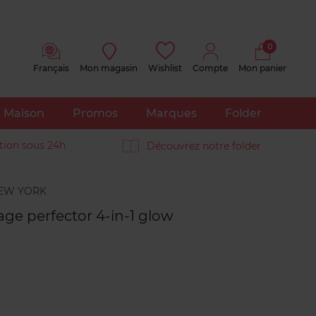
0
Français
Mon magasin
Wishlist
Compte
Mon panier
Maison
Promos
Marques
Folder
tion sous 24h
Découvrez notre folder
Avis
clients
 age perfector 4-in-1 glow