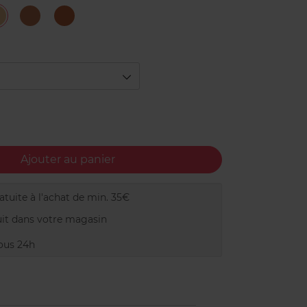
ight
Medium
Medium
Medium
Deep
Ajouter au panier
tuite à l'achat de min. 35€
it dans votre magasin
ous 24h