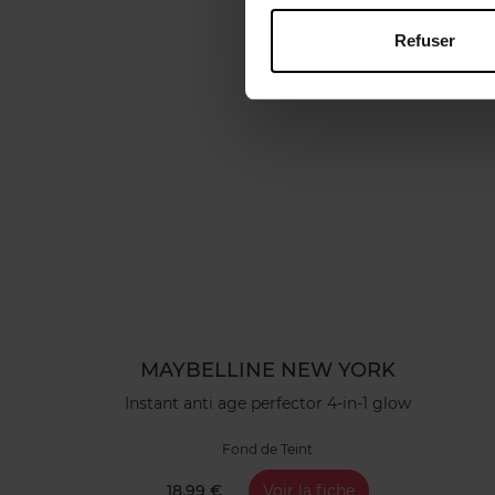
Refuser
MAYBELLINE NEW YORK
Instant anti age perfector 4-in-1 glow
Fond de Teint
18,99 €
Voir la fiche