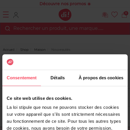
Découvre nos promos ☀️
0
Rechercher un produit, une marque…...
Accueil
Shop
Maison
Nouveautés
Nouveautés
Consentement
Détails
À propos des cookies
Filtrer
Tri
Ce site web utilise des cookies.
La loi stipule que nous ne pouvons stocker des cookies
sur votre appareil que s’ils sont strictement nécessaires
au fonctionnement de ce site. Pour tous les autres types
de cookies, nous avons besoin de votre permission.