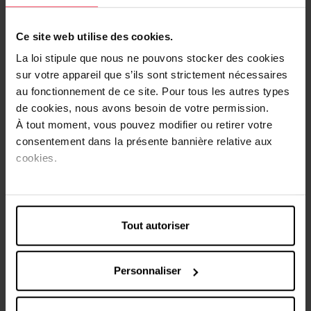
TREEHUT
TREEHUT
Ce site web utilise des cookies.
Shea Sugar Scrub Vanilla
Shea Sugar Scrub Moroccan
510g
Rose 510gr
La loi stipule que nous ne pouvons stocker des cookies
sur votre appareil que s’ils sont strictement nécessaires
Gommage Corps
Gommage Corps
au fonctionnement de ce site. Pour tous les autres types
de cookies, nous avons besoin de votre permission.
15,99 €
15,99 €
Ajouter
Ajouter
À tout moment, vous pouvez modifier ou retirer votre
consentement dans la présente bannière relative aux
cookies.
Tout autoriser
FRUIT WORKS
NATURA SIBERICA
Personnaliser
Body Scrub & Mask
Gommage corps à
l'Argousier