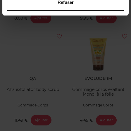
Refuser
Gommage Corps
Gommage Corps
8,00 €
9,95 €
Ajouter
Ajouter
QA
EVOLUDERM
Aha exfoliator body scrub
Gommage corps exaltant
Monoï à la folie
Gommage Corps
Gommage Corps
11,49 €
4,49 €
Ajouter
Ajouter