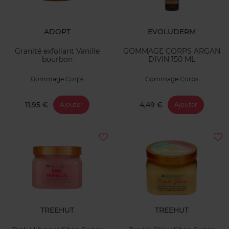
ADOPT
EVOLUDERM
Granité exfoliant Vanille
GOMMAGE CORPS ARGAN
bourbon
DIVIN 150 ML
Gommage Corps
Gommage Corps
11,95 €
4,49 €
Ajouter
Ajouter
TREEHUT
TREEHUT