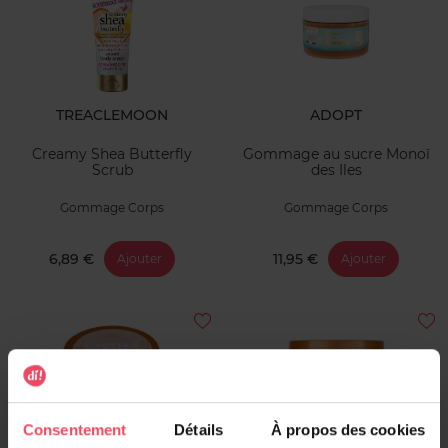
TREACLEMOON
ADOPT
Creamy Shea Butterfly
Gommage au sucre Monoï
Scrub
des Iles
Gommage Corps
Gommage Corps
6,89 €
11,95 €
Ajouter
Ajouter
Consentement
Détails
À propos des cookies