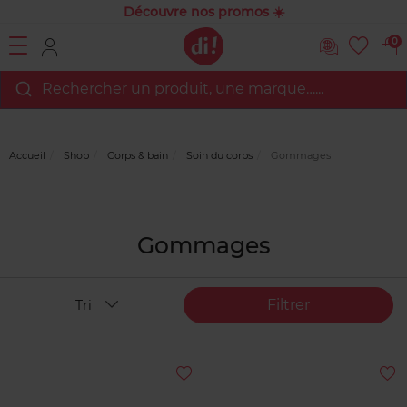
Découvre nos promos ☀️
0
Rechercher un produit, une marque…...
Accueil
Shop
Corps & bain
Soin du corps
Gommages
Gommages
Filtrer
Tri