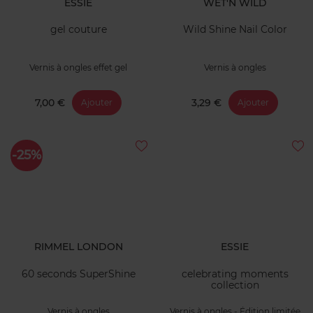
ESSIE
WET'N WILD
gel couture
Wild Shine Nail Color
Vernis à ongles effet gel
Vernis à ongles
7,00 €
3,29 €
Ajouter
Ajouter
-25%
RIMMEL LONDON
ESSIE
60 seconds SuperShine
celebrating moments
collection
Vernis à ongles
Vernis à ongles - Édition limitée