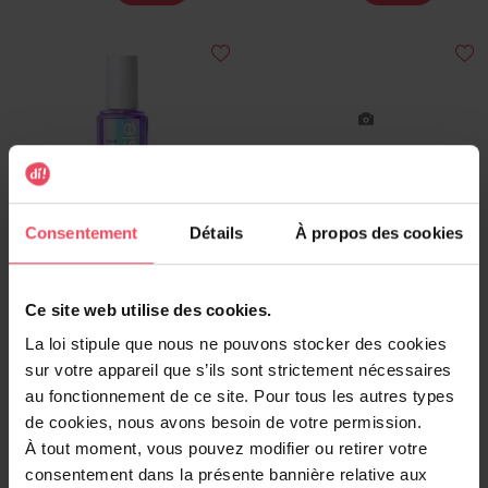
ESSIE
ESSIE
Consentement
Détails
À propos des cookies
hard to resist violet
Essie® - Original
Ce site web utilise des cookies.
Durcisseur pour ongles
Vernis à ongles
La loi stipule que nous ne pouvons stocker des cookies
13,99 €
12,49 €
Ajouter
Ajouter
sur votre appareil que s’ils sont strictement nécessaires
au fonctionnement de ce site. Pour tous les autres types
de cookies, nous avons besoin de votre permission.
À tout moment, vous pouvez modifier ou retirer votre
consentement dans la présente bannière relative aux