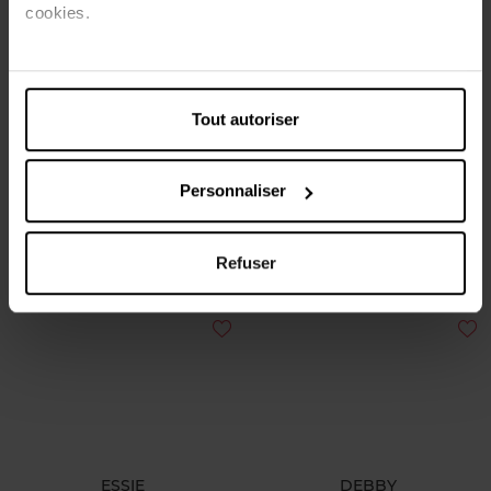
cookies.
ESSIE
ESSIE
Tout autoriser
Gel by essie
stay longer
Personnaliser
Vernis à ongles
Top coat
6,00 €
13,99 €
Ajouter
Ajouter
Refuser
ESSIE
DEBBY