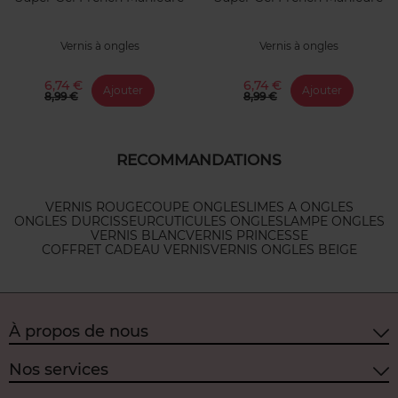
Vernis à ongles
Vernis à ongles
6,74 €
6,74 €
Ajouter
Ajouter
8,99 €
8,99 €
RECOMMANDATIONS
VERNIS ROUGE
COUPE ONGLES
LIMES A ONGLES
ONGLES DURCISSEUR
CUTICULES ONGLES
LAMPE ONGLES
VERNIS BLANC
VERNIS PRINCESSE
COFFRET CADEAU VERNIS
VERNIS ONGLES BEIGE
À propos de nous
Nos services