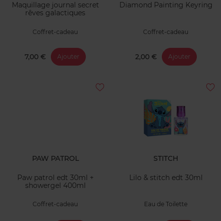
Maquillage journal secret
Diamond Painting Keyring
rêves galactiques
Coffret-cadeau
Coffret-cadeau
7,00 €
2,00 €
Ajouter
Ajouter
PAW PATROL
STITCH
Paw patrol edt 30ml +
Lilo & stitch edt 30ml
showergel 400ml
Coffret-cadeau
Eau de Toilette