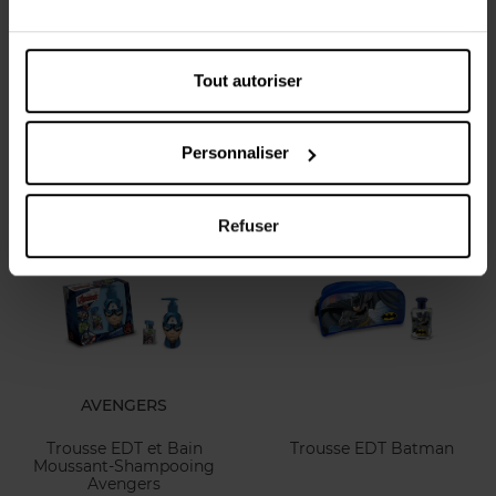
Gousse De Vanille
Palette brillants à lèvres
Barbie
Tout autoriser
Eau de Toilette
Coffret
Personnaliser
7,99 €
6,99 €
Ajouter
Ajouter
Refuser
AVENGERS
Trousse EDT et Bain
Trousse EDT Batman
Moussant-Shampooing
Avengers