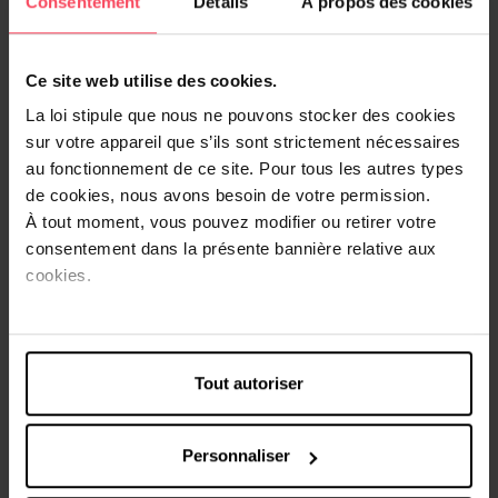
Consentement
Détails
À propos des cookies
Ce site web utilise des cookies.
La loi stipule que nous ne pouvons stocker des cookies
sur votre appareil que s’ils sont strictement nécessaires
au fonctionnement de ce site. Pour tous les autres types
Prends soin de ta peau après le soleil
de cookies, nous avons besoin de votre permission.
À tout moment, vous pouvez modifier ou retirer votre
Après une belle journée au soleil, ta peau a besoin d'un peu
d'amour. Un bon
après-soleil
est l'allié idéal pour l'apaiser, la
consentement dans la présente bannière relative aux
rafraîchir et lui redonner toute l'hydratation dont elle a
cookies.
besoin.
Que tu choisisses une
lotion
ou un
gel après-soleil
, ces soins
aident à réduire les sensations d'échauffement et les
Tout autoriser
rougeurs tout en restaurant le confort de ta peau. Résultat ?
Une peau douce, souple et éclatante, prête à profiter des
prochaines journées ensoleillées. ✨
Personnaliser
Adopte l'après-soleil dans ta routine estivale : quelques