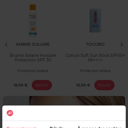
AMBRE SOLAIRE
TOCOBO
Brume Solaire Invisible
Cotton Soft Sun Stick SPF50+
Protection SPF 30
PA++++
Protection solaire
Protection solaire
18,99 €
18,99 €
Ajouter
Ajouter