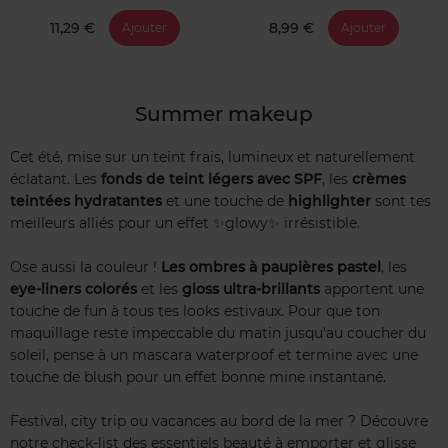
11,29 €
8,99 €
Ajouter
Ajouter
Summer makeup
Cet été, mise sur un teint frais, lumineux et naturellement
éclatant. Les
fonds de teint légers avec SPF
, les
crèmes
teintées hydratantes
et une touche de
highlighter
sont tes
meilleurs alliés pour un effet ✨glowy✨ irrésistible.
Ose aussi la couleur !
Les ombres à paupières pastel
, les
eye-liners colorés
et les
gloss ultra-brillants
apportent une
touche de fun à tous tes looks estivaux. Pour que ton
maquillage reste impeccable du matin jusqu'au coucher du
soleil, pense à un mascara waterproof et termine avec une
touche de blush pour un effet bonne mine instantané.
Festival, city trip ou vacances au bord de la mer ? Découvre
notre check-list des essentiels beauté à emporter et glisse