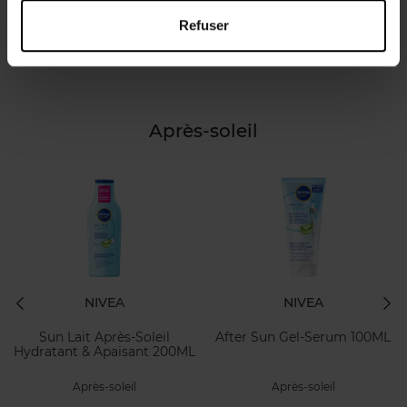
minutes de soin suffisent pour prolonger la sensation de
Refuser
fraîcheur… et faire durer ton joli hâle encore un peu plus
longtemps.
Après-soleil
NIVEA
NIVEA
Sun Lait Après-Soleil
After Sun Gel-Serum 100ML
Hydratant & Apaisant 200ML
Après-soleil
Après-soleil