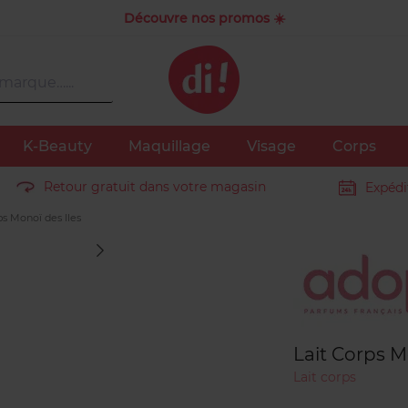
Découvre nos promos ☀️
K-Beauty
Maquillage
Visage
Corps
Retour gratuit dans votre magasin
Expédi
ps Monoï des Iles
Marque
Lait Corps M
Lait corps