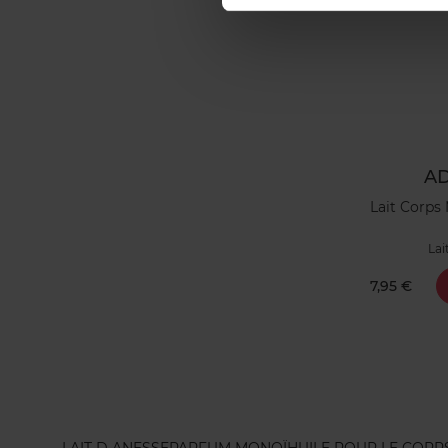
A
Lait Corps 
Lai
7,95 €
LAIT D ANESSE
PARFUM MONOÏ
HUILE POUR LE CORP