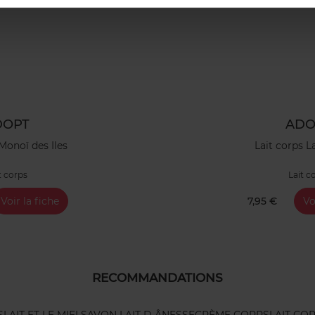
DOPT
ADO
Monoï des Iles
Lait corps L
t corps
Lait c
Voir la fiche
7,95 €
Vo
RECOMMANDATIONS
S
LAIT ET LE MIEL
SAVON LAIT D ÂNESSE
CRÈME CORPS
LAIT CO