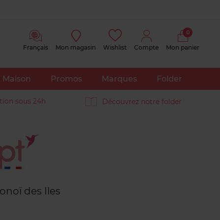
0
Français
Mon magasin
Wishlist
Compte
Mon panier
Maison
Promos
Marques
Folder
tion sous 24h
Découvrez notre folder
Avis
clients
onoï des Iles