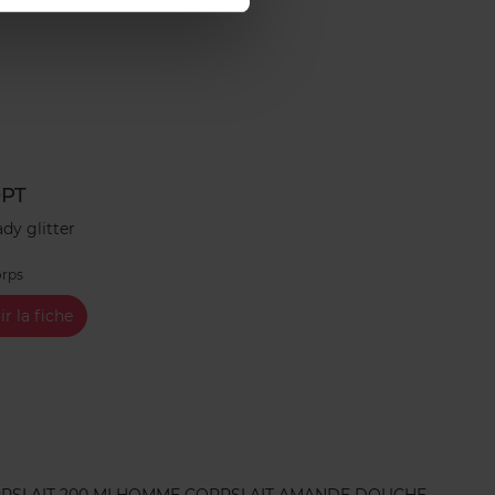
PT
ady glitter
orps
ir la fiche
RPS
LAIT 200 ML
HOMME CORPS
LAIT AMANDE DOUCHE