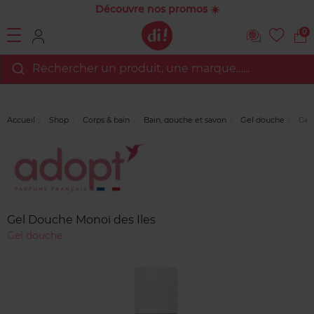
Découvre nos promos ☀️
0
Rechercher un produit, une marque…...
Accueil
Shop
Corps & bain
Bain, douche et savon
Gel douche
Gel 
Marque
Avis
clients
Gel Douche Monoï des Iles
Gel douche