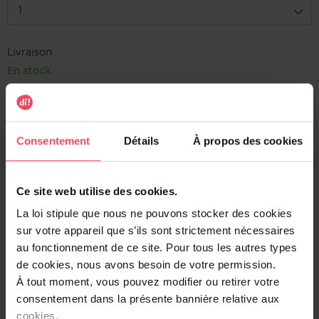
1
Livraison
En stock
Ajouter au panier
Livraison gratuite à l'achat de min. 35€
Consentement
Détails
À propos des cookies
Retour gratuit dans votre magasin
Expédition sous 24h
Ce site web utilise des cookies.
La loi stipule que nous ne pouvons stocker des cookies
sur votre appareil que s’ils sont strictement nécessaires
au fonctionnement de ce site. Pour tous les autres types
de cookies, nous avons besoin de votre permission.
Description
À tout moment, vous pouvez modifier ou retirer votre
GEL DOUCHE 250ML MONOI DES ILES
consentement dans la présente bannière relative aux
cookies.