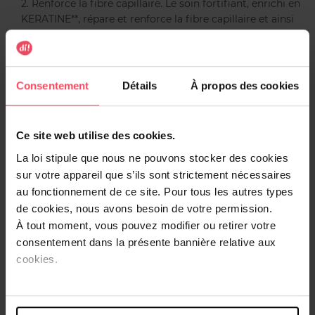
2. Renforce la fibre capillaire. Le soin fortifiant, enrichi en
KERATINE**, répare et renforce la fibre capillaire et ainsi
réduit considérablement la casse.
3. Rééquilibre le cuir chevelu. Enrichi en PREBIOTIQUES, le
sérum actif sans rinçage apaise, hydrate et rééquilibre le
cuir chevelu.
Consentement
Détails
À propos des cookies
Un kit qui respecte le microbiote du cuir chevelu grâce à
son sérum.
Kit de coloration fabriqué en France.
Ce site web utilise des cookies.
**analogue végétal de la kératine
La loi stipule que nous ne pouvons stocker des cookies
sur votre appareil que s’ils sont strictement nécessaires
au fonctionnement de ce site. Pour tous les autres types
Conseils d'utilisation
de cookies, nous avons besoin de votre permission.
Avant d’appliquer votre coloration, il est nécessaire de
À tout moment, vous pouvez modifier ou retirer votre
faire un test d’alerte allergie 48h avant chaque
consentement dans la présente bannière relative aux
application. Vous devez suivre scrupuleusement toutes les
cookies.
étapes détaillées sur la notice présente dans le kit de
coloration pour obtenir un résultat parfait.