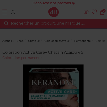
Découvre nos promos ☀️
0
Rechercher un produit, une marque…...
Accueil
Shop
Cheveux
Coloration cheveux
Permanente
Coloratio
Avis
clients
Coloration Active Care+ Chatain Acajou 4.5
Coloration permanente