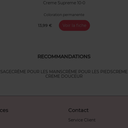
Creme Supreme 10-0
Coloration permanente
13,99 €
Voir la fiche
RECOMMANDATIONS
ISAGE
CRÈME POUR LES MAINS
CRÈME POUR LES PIEDS
CREME
CREME DOUCEUR
ices
Contact
Service Client