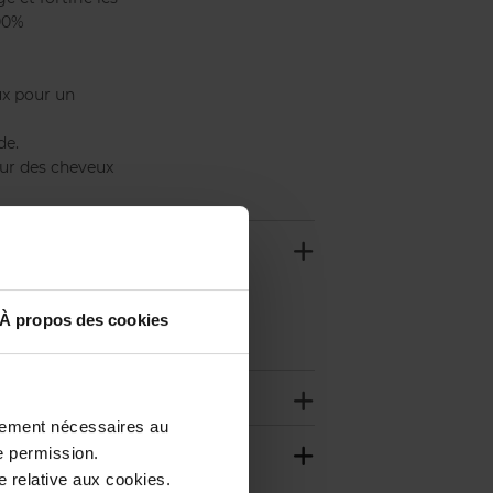
100%
eux pour un
de.
our des cheveux
ication. Si vous
elle. Pour les
À propos des cookies
ctement nécessaires au
e permission.
 relative aux cookies.