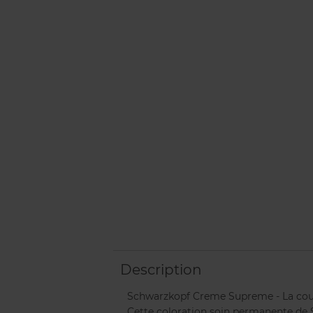
Description
Schwarzkopf Creme Supreme - La coule
Cette coloration soin permanente de S