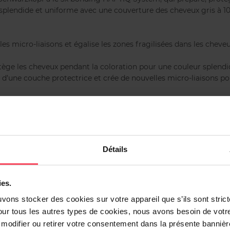
splendide et uniforme avec une couverture des cheveux gris à 
lles micro-liaisons et égalise les zones fragilisées dans les chev
otège les cheveux pendant la coloration pour une couleur splendi
x d’une couche protectrice et crée de nouvelles micro-liaisons p
i. Effectuez toujours un test d'alerte d'allergie 48h avant l'appl
la plus claire des deux. Le résultat dépend de votre couleur natur
Détails
onseillons d'utiliser deux emballages.
ies.
uvons stocker des cookies sur votre appareil que s’ils sont stri
our tous les autres types de cookies, nous avons besoin de votr
odifier ou retirer votre consentement dans la présente bannière