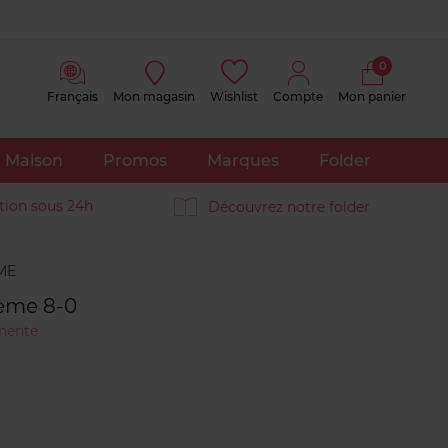
0
Français
Mon magasin
Wishlist
Compte
Mon panier
Maison
Promos
Marques
Folder
tion sous 24h
Découvrez notre folder
Avis
clients
eme 8-0
nente