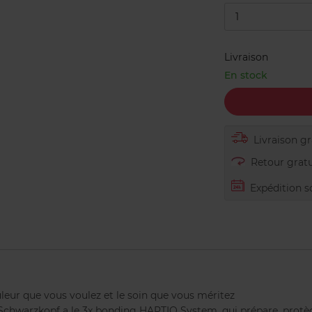
1
Livraison
En stock
Livraison gra
Retour gratu
Expédition s
ur que vous voulez et le soin que vous méritez
chwarzkopf a le 3x bonding HAPTIQ System, qui prépare, protège 