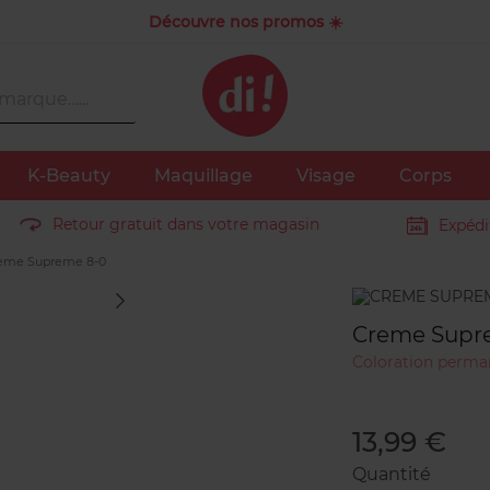
Découvre nos promos ☀️
K-Beauty
Maquillage
Visage
Corps
Retour gratuit dans votre magasin
Expédi
eme Supreme 8-0
Marque
Creme Supr
Coloration perma
13,99 €
Quantité