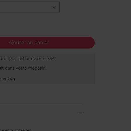
Ajouter au panier
tuite à l'achat de min. 35€
it dans votre magasin
ous 24h
et fortifie les