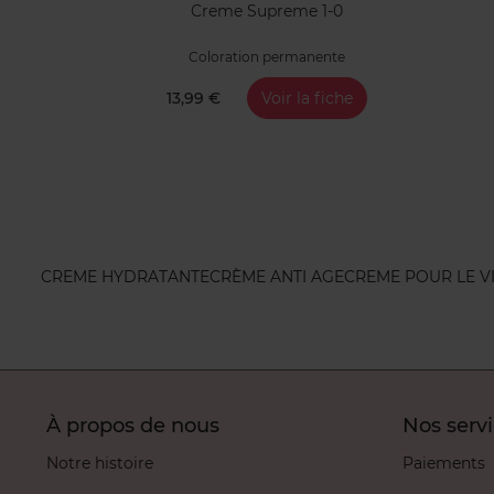
Creme Supreme 1-0
Coloration permanente
13,99 €
Voir la fiche
CREME HYDRATANTE
CRÈME ANTI AGE
CREME POUR LE V
À propos de nous
Nos serv
Notre histoire
Paiements