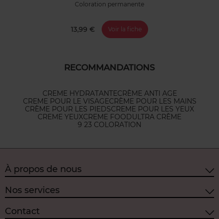
Coloration permanente
13,99 €
Voir la fiche
RECOMMANDATIONS
CREME HYDRATANTE
CRÈME ANTI AGE
CREME POUR LE VISAGE
CRÈME POUR LES MAINS
CRÈME POUR LES PIEDS
CREME POUR LES YEUX
CREME YEUX
CREME FOOD
ULTRA CRÈME
9 23 COLORATION
À propos de nous
Nos services
Contact