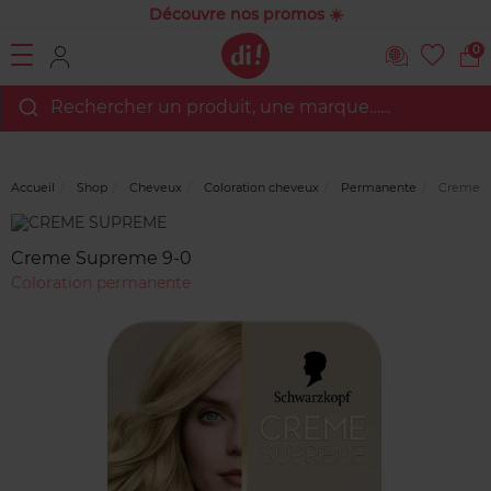
Découvre nos promos ☀️
0
Rechercher un produit, une marque…...
Accueil
Shop
Cheveux
Coloration cheveux
Permanente
Creme S
Marque
Avis
clients
Creme Supreme 9-0
Coloration permanente