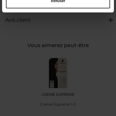
Refuser
Caractéristiques
Avis client
Vous aimerez peut-être
CREME SUPREME
Creme Supreme 1-0