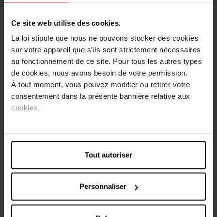
Comment cela fonctionne?
Ce site web utilise des cookies.
Pré-serum fortifiant : il crée de nouvelles micro-liaisons et
La loi stipule que nous ne pouvons stocker des cookies
égalise les zones fragilisées dans les cheveux pour un
sur votre appareil que s’ils sont strictement nécessaires
résultat couleur uniforme.
au fonctionnement de ce site. Pour tous les autres types
Crème colorante protectrice : elle protège les cheveux
de cookies, nous avons besoin de votre permission.
pendant la coloration pour une couleur splendide.
Masque soin : il enveloppe les cheveux d’une couche
À tout moment, vous pouvez modifier ou retirer votre
protectrice et crée de nouvelles micro-liaisons pour des
consentement dans la présente bannière relative aux
cheveux intensément renforcés.
cookies.
Conseils d'utilisation
Suivez les instructions du mode d'emploi. Effectuez
Tout autoriser
toujours un test d'alerte d'allergie 48h avant l'application.
Si vous hésitez entre deux nuances, choisissez la plus
claire des deux. Le résultat dépend de votre couleur
Personnaliser
naturelle. Pour les cheveux mi-longs à longs, nous vous
conseillons d'utiliser deux emballages.