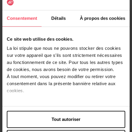
Creme Supreme 9-0
Creme Supreme 3-0
Consentement
Détails
À propos des cookies
Coloration permanente
Coloration permanente
13,99 €
13,99 €
Ajouter
Ajouter
Ce site web utilise des cookies.
La loi stipule que nous ne pouvons stocker des cookies
sur votre appareil que s’ils sont strictement nécessaires
au fonctionnement de ce site. Pour tous les autres types
de cookies, nous avons besoin de votre permission.
À tout moment, vous pouvez modifier ou retirer votre
consentement dans la présente bannière relative aux
cookies.
CREME SUPREME
CREME SUPREME
Creme Supreme 7-0
Creme Supreme 5-0
Tout autoriser
Coloration permanente
Coloration permanente