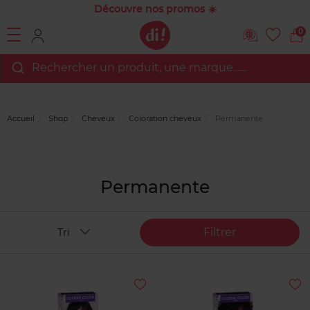
Découvre nos promos ☀️
0
Rechercher un produit, une marque…...
Accueil
Shop
Cheveux
Coloration cheveux
Permanente
Permanente
Filtrer
Tri