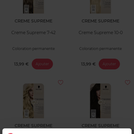
CREME SUPREME
CREME SUPREME
Creme Supreme 7-42
Creme Supreme 10-0
Coloration permanente
Coloration permanente
13,99 €
13,99 €
Ajouter
Ajouter
CREME SUPREME
CREME SUPREME