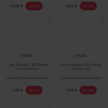
13,99 €
10,99 €
Ajouter
Ajouter
SYOSS
SYOSS
Oleo Intense 7-56 Blond
Oleo Intense 6-54 Blond
Foncé Mocca
Capuccino
Coloration permanente sans
Coloration permanente sans
ammoniaque
ammoniaque
13,59 €
13,59 €
Ajouter
Ajouter