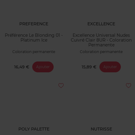
PREFERENCE
EXCELLENCE
Préférence Le Blonding 01 -
Excellence Universal Nudes
Platinum Ice
Cuivré Clair 8UR - Coloration
Permanente
Coloration permanente
Coloration permanente
16,49 €
15,89 €
Ajouter
Ajouter
POLY PALETTE
NUTRISSE