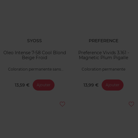
SYOSS
PREFERENCE
Oleo Intense 7-58 Cool Blond
Preference Vivids 3.161 -
Beige Froid
Magnetic Plum Pigalle
Coloration permanente sans
Coloration permanente
ammoniaque
13,59 €
13,99 €
Ajouter
Ajouter