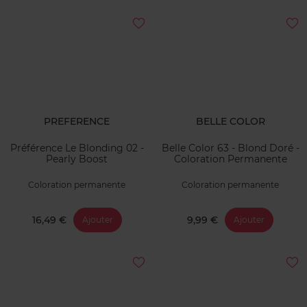
PREFERENCE
BELLE COLOR
Préférence Le Blonding 02 -
Belle Color 63 - Blond Doré -
Pearly Boost
Coloration Permanente
Coloration permanente
Coloration permanente
16,49 €
9,99 €
Ajouter
Ajouter