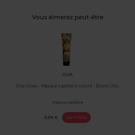
Vous aimerez peut-être
OLIA
 - Masque capillaire coloré - Blond Chic
Olia Gloss 
Masque capillaire
9,99 €
Voir la fiche