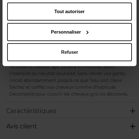
durable qui les fera resplendir comme jamais auparavant.
*Test auprès des consommateurs. **Test instrumental /
Tout autoriser
dommages superficiels. ***Test instrumental.
Personnaliser
Conseils d'utilisation
Appliquez sur cheveux propres et mouillés, en portant des
Refuser
gants. Massez délicatement la crème sur les cheveux, des
racines aux pointes, jusqu'à ce qu'ils soient entièrement
recouverts. Laissez agir jusqu'à 10 minutes, selon
l'intensité du résultat souhaité. Sans retirer vos gants,
rincez abondamment jusqu'à ce que l'eau soit claire.
Séchez et coiffez vos cheveux comme d'habitude.
Déconseillé pour couvrir les cheveux gris ou décolorés.
Caractéristiques
Avis client