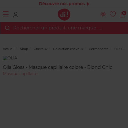
Découvre nos promos ☀️
0
Rechercher un produit, une marque…...
Accueil
Shop
Cheveux
Coloration cheveux
Permanente
Olia Glos
Marque
Avis
clients
Olia Gloss - Masque capillaire coloré - Blond Chic
Masque capillaire