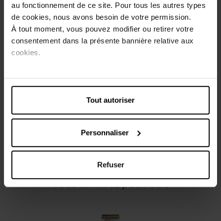
au fonctionnement de ce site. Pour tous les autres types
pendant la coloration. L’après-shampoing traitant offre
de cookies, nous avons besoin de votre permission.
une nutrition supplémentaire après la coloration. L’après-
À tout moment, vous pouvez modifier ou retirer votre
shampoing est enrichi en 5 huiles de fruits : l’huile
consentement dans la présente bannière relative aux
d’avocat, l’huile d’olive, l’huile de coco, l’huile d’argan et
l’huile de karité. L’après-shampoing répare la fibre
cookies.
capillaire, retient la couleur et protège contre la
sécheresse. Les cheveux sont plus brillants et jusqu’à
5x plus forts*. * Test instrumental.
Tout autoriser
Caractéristiques
Personnaliser
Avis client
Refuser
Vous aimerez peut-être