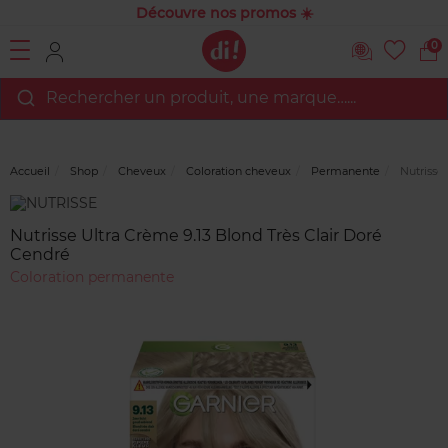
Découvre nos promos ☀️
0
Rechercher un produit, une marque…...
Accueil
Shop
Cheveux
Coloration cheveux
Permanente
Nutrisse 
Marque
Avis
clients
Nutrisse Ultra Crème 9.13 Blond Très Clair Doré
Cendré
Coloration permanente