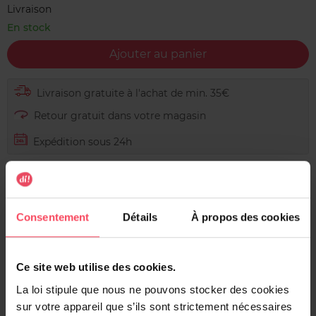
Livraison
En stock
Ajouter au panier
Livraison gratuite à l'achat de min. 35€
Retour gratuit dans votre magasin
Expédition sous 24h
Consentement
Détails
À propos des cookies
Description
Garnier Nutrisse Ultra Crème est une coloration capillaire
permanente nourrissante qui couvre jusqu’à 100 % des
Ce site web utilise des cookies.
cheveux gris. La formule de Nutrisse Ultra Crème offre
La loi stipule que nous ne pouvons stocker des cookies
une couleur améliorée, plus riche grâce à la technologie
sur votre appareil que s’ils sont strictement nécessaires
color boost. Nutrisse Ultra Crème nourrit les cheveux