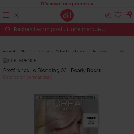
Découvre nos promos ☀️
0
Rechercher un produit, une marque…...
Accueil
Shop
Cheveux
Coloration cheveux
Permanente
Préféren
Marque
Avis
clients
Préférence Le Blonding 02 - Pearly Boost
Coloration permanente