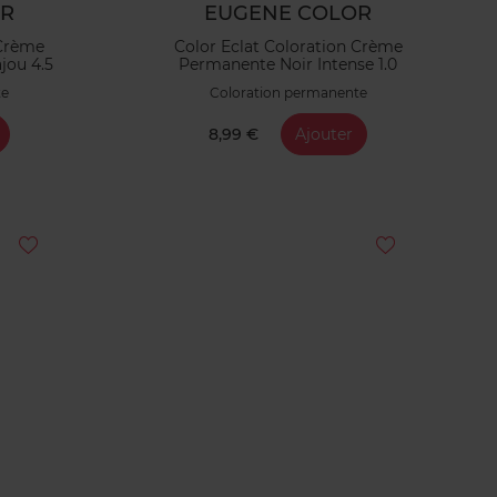
OR
EUGENE COLOR
 Crème
Color Eclat Coloration Crème
jou 4.5
Permanente Noir Intense 1.0
te
Coloration permanente
8,99 €
Ajouter