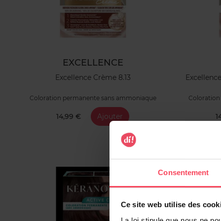
EXCELLENCE
Excellence Crème 8.13
Excellenc
Coloration permanente sans ammoniaque
Coloratio
14,99 €
Ajouter
1
Consentement
Ce site web utilise des cook
La loi stipule que nous ne po