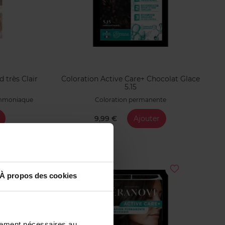
 très Clair
Coloration Active Care+ Chocolat Glace
5.15
ammoniaque
Coloration permanente
9,99 €
Ajouter
À propos des cookies
ctement nécessaires au