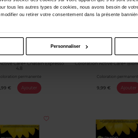
our tous les autres types de cookies, nous avons besoin de votr
odifier ou retirer votre consentement dans la présente bannière
Personnaliser
Active Care+ Chatain Expresso
Coloration Active Care+ Blon
4.8
oloration permanente
Coloration permanen
,99 €
Ajouter
9,99 €
Ajouter