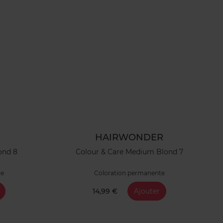
HAIRWONDER
ond 8
Colour & Care Medium Blond 7
te
Coloration permanente
14,99 €
Ajouter