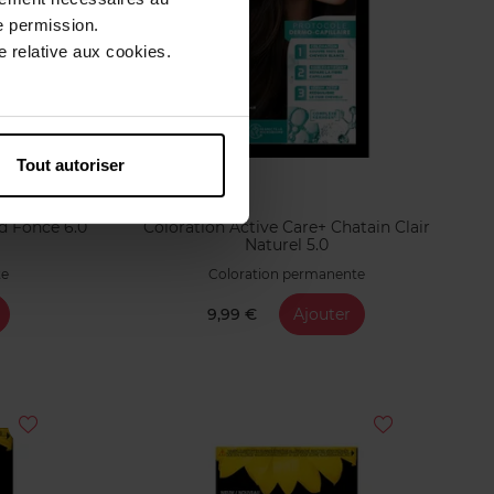
e permission.
 relative aux cookies.
Tout autoriser
d Fonce 6.0
Coloration Active Care+ Chatain Clair
Naturel 5.0
te
Coloration permanente
9,99 €
Ajouter