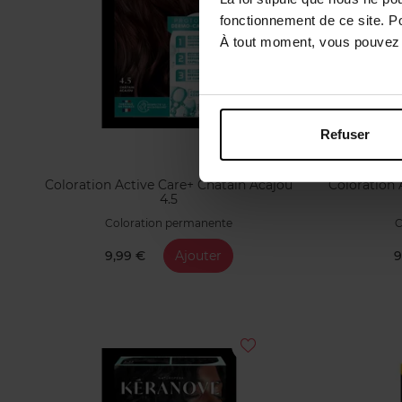
fonctionnement de ce site. P
À tout moment, vous pouvez m
Refuser
Coloration Active Care+ Chatain Acajou
Coloration 
4.5
Coloration permanente
C
9,99 €
Ajouter
9