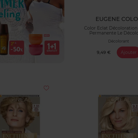
EUGENE COL
Color Eclat Décoloratio
Permanente Le Décol
Décolorant
9,49 €
Ajouter