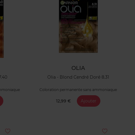
OLIA
7.40
Olia - Blond Cendré Doré 8.31
ammoniaque
Coloration permanente sans ammoniaque
12,99 €
Ajouter