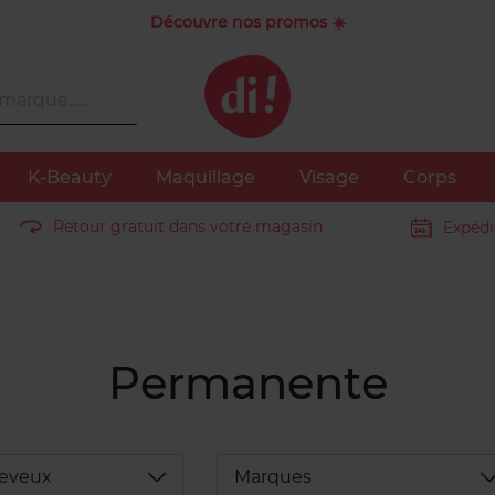
Découvre nos promos ☀️
K-Beauty
Maquillage
Visage
Corps
Retour gratuit dans votre magasin
Expédi
Permanente
Déplier
D
heveux
Marques