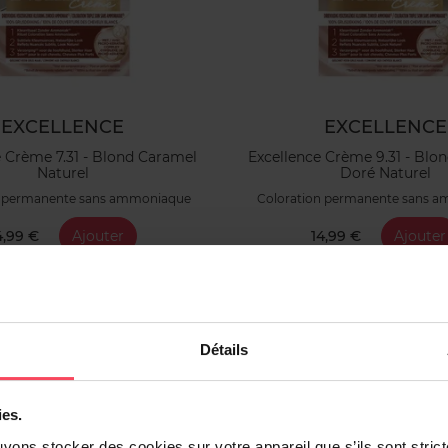
EXCELLENCE
EXCELLENCE
e Crème 7.31 - Blond Caramel
Excellence Crème 9.31 - Blond
Naturel
Doré Naturel
n permanente sans ammoniaque
Coloration permanente sans 
4,99 €
Ajouter
14,99 €
Ajouter
Détails
ies.
uvons stocker des cookies sur votre appareil que s’ils sont stri