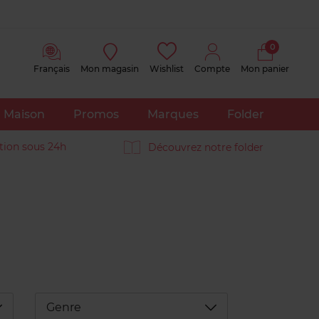
0
Français
Mon magasin
Wishlist
Compte
Mon panier
Maison
Promos
Marques
Folder
tion sous 24h
Découvrez notre folder
éplier
Déplier
Genre