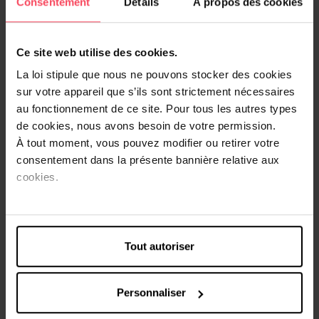
Consentement
Détails
À propos des cookies
Le shampooing anti-pelliculaire Zarqa au menthol et à
l'aloe vera est très efficace contre les pellicules et les
squames. Il rafraîchit, apaise et hydrate le cuir chevelu
Ce site web utilise des cookies.
sensible tout en renforçant sa barrière protectrice. Ce
shampooing ne contient ni parfum, ni cocamidopropyl
La loi stipule que nous ne pouvons stocker des cookies
bétaïne, ni silicones, ni autres substances irritantes, ce qui
sur votre appareil que s’ils sont strictement nécessaires
le rend adapté aux personnes ayant une peau très
au fonctionnement de ce site. Pour tous les autres types
sensible. Sa formule contient de la piroctone olamine, un
de cookies, nous avons besoin de votre permission.
principe actif extrêmement doux qui aide à lutter contre
À tout moment, vous pouvez modifier ou retirer votre
les squames à l'origine des pellicules. Il en résulte un cuir
consentement dans la présente bannière relative aux
chevelu plus apaisé, avec moins de squames et de
cookies.
rougeurs.
Conseils d'utilisation
Tout autoriser
Massez doucement le shampooing sur les cheveux
mouillés et laissez agir quelques instants. Rincez ensuite
abondamment. Répétez l'opération si nécessaire.
Personnaliser
Utilisation thérapeutique : appliquez le produit 3 fois par
semaine pendant les 3 premières semaines. Ensuite, 2 fois