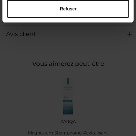
par semaine suffisent.
Refuser
Caractéristiques
Avis client
Vous aimerez peut-être
ZARQA
Magnesium Shampooing Revitalisant