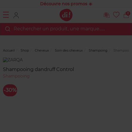
Découvre nos promos ☀️
0
Rechercher un produit, une marque…...
Accueil
Shop
Cheveux
Soin des cheveux
Shampoing
Shampooing
Marque
Avis
clients
Shampooing dandruff Control
Shampooing
-30%