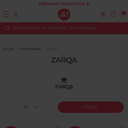
Découvre nos promos ☀️
0
Rechercher un produit, une marque…...
Accueil
Nos marques
ZARQA
ZARQA
Filtrer
Tri