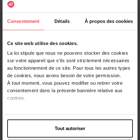
13,99 €
19,99 €
-30%
-30%
Consentement
Détails
À propos des cookies
Ce site web utilise des cookies.
La loi stipule que nous ne pouvons stocker des cookies
sur votre appareil que s’ils sont strictement nécessaires
ZARQA
ZARQA
au fonctionnement de ce site. Pour tous les autres types
Clear Skin gel nettoyant
Clear Skin Cleansing Tonic
de cookies, nous avons besoin de votre permission.
peaux
nettoyant peaux jeunes
À tout moment, vous pouvez modifier ou retirer votre
consentement dans la présente bannière relative aux
Nettoyant visage
Tonique
cookies.
10,84 €
10,84 €
Ajouter
Ajouter
15,49 €
15,49 €
Tout autoriser
-30%
-30%