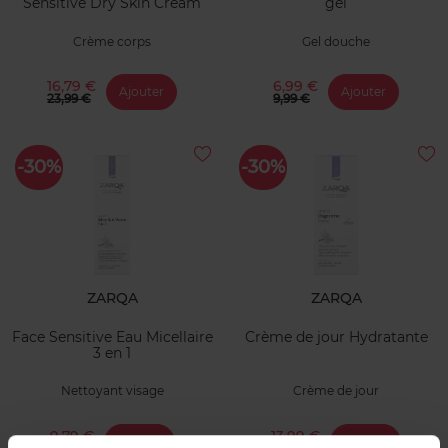
Sensitive Dry Skin Cream
gel
Crème corps
Gel douche
16,79 €
6,99 €
Ajouter
Ajouter
23,99 €
9,99 €
-30%
-30%
ZARQA
ZARQA
Face Sensitive Eau Micellaire
Crème de jour Hydratante
3 en 1
Nettoyant visage
Crème de jour
9,79 €
13,99 €
Ajouter
Ajouter