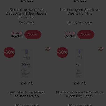
ZARQA
ZARQA
Deo roll-on sensitive
Lait nettoyant Sensitive
Deodorant Roller Natural
Cleansing Milk
protection
Déodorant
Nettoyant visage
8,74 €
11,19 €
Ajouter
Ajouter
12,49 €
15,99 €
-30%
-30%
ZARQA
ZARQA
Clear Skin Pimple Spot
Mousse nettoyante Sensitive
boutons lotion
Cleansing Foam
Nettoyant visage
Nettoyant visage