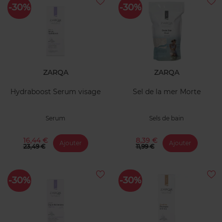
-30%
-30%
ZARQA
ZARQA
Hydraboost Serum visage
Sel de la mer Morte
Serum
Sels de bain
16,44 €
8,39 €
Ajouter
Ajouter
23,49 €
11,99 €
-30%
-30%