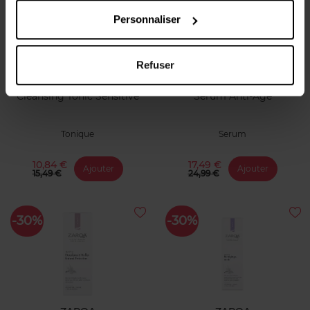
Personnaliser
Refuser
ZARQA
ZARQA
Cleansing Tonic Sensitive
Serum Anti-Age
Tonique
Serum
10,84 €
17,49 €
Ajouter
Ajouter
15,49 €
24,99 €
-30%
-30%