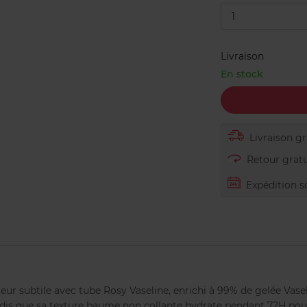
1
Livraison
En stock
Livraison gra
Retour gratu
Expédition s
eur subtile avec tube Rosy Vaseline, enrichi à 99% de gelée Vase
tandis que sa texture baume non collante hydrate pendant 72H pou