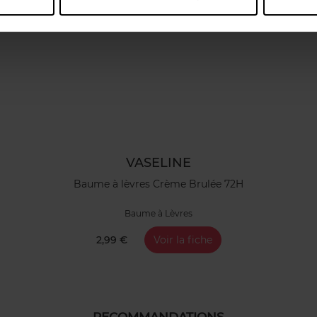
VASELINE
Baume à lèvres Crème Brulée 72H
Baume à Lèvres
2,99 €
Voir la fiche
RECOMMANDATIONS