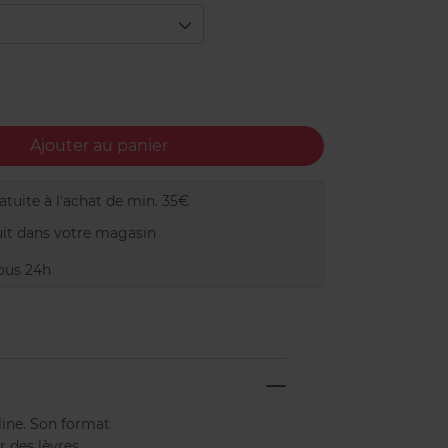
Ajouter au panier
tuite à l'achat de min. 35€
it dans votre magasin
ous 24h
line. Son format
r des lèvres