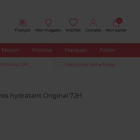
0
Français
Mon magasin
Wishlist
Compte
Mon panier
Maison
Promos
Marques
Folder
tion sous 24h
Découvrez notre folder
Avis
clients
es hydratant Original 72H