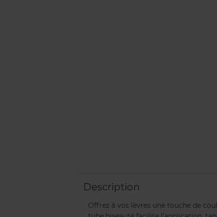
Description
Offrez à vos lèvres une touche de coul
tube biseauté facilite l’application, 