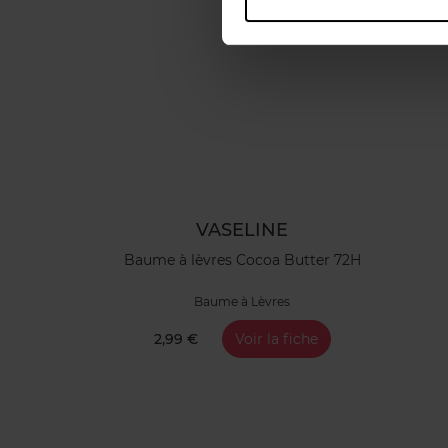
VASELINE
Baume à lèvres Cocoa Butter 72H
Baume à Lèvres
2,99 €
Voir la fiche