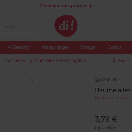
Découvre nos promos ☀️
K-Beauty
Maquillage
Visage
Corps
Retour gratuit dans votre magasin
Expédi
Marque
Baume à lèvr
Baume à Lèvres
3,79 €
Quantité