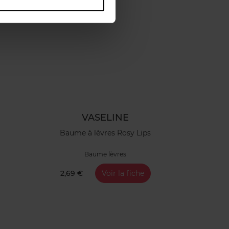
VASELINE
Baume à lèvres Rosy Lips
Baume lèvres
2,69 €
Voir la fiche