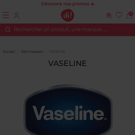
Découvre nos promos ☀️
0
Rechercher un produit, une marque…...
Accueil
Nos marques
VASELINE
VASELINE