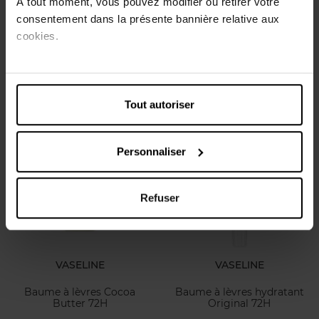
À tout moment, vous pouvez modifier ou retirer votre
VASELINE
VASELINE
consentement dans la présente bannière relative aux
cookies.
Baume à lèvres Rosy Lips
Huile Intensive Care Coconut
72H
restore
Baume à Lèvres
Huile corps
Tout autoriser
2,99 €
9,99 €
Ajouter
Ajouter
Personnaliser
Refuser
VASELINE
VASELINE
Baume à lèvres Cocoa
Baume à lèvres hydratant
Butter 72H
Original 72H