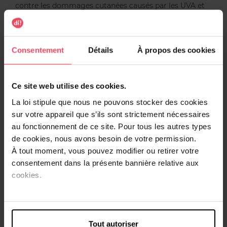
contre les dommages cutanées causés par les UVA et
UVB, tels que le vieillissement prématuré de la peau. Le
fluide doux et ultra-léger au Niacinamide est non gras,
non collant et ne laisse pas de résidus blancs. Procure un
effet mat pendant 8 heures pour un aspect non brillant et
Consentement
Détails
À propos des cookies
une sensation de peau hydratée. Protège la peau grâce à
la Licochalcone A, un puissant antioxydant naturel qui
active les défenses naturelles de la peau. Idéal pour un
Ce site web utilise des cookies.
usage quotidien et sous le maquillage, convient pour les
La loi stipule que nous ne pouvons stocker des cookies
superpositions. Invisible sur tous les tons de peau.
sur votre appareil que s’ils sont strictement nécessaires
Recommandé pour tous les types de peau et convient
au fonctionnement de ce site. Pour tous les autres types
pour les peaux sensibles. Compatibilité avec la peau
de cookies, nous avons besoin de votre permission.
approuvée dermatologiquement et approuvée sous
contrôle ophtalmologique.
À tout moment, vous pouvez modifier ou retirer votre
consentement dans la présente bannière relative aux
cookies.
Conseils d'utilisation
CONSEILS IMPORTANTS D'UTILISATION : Pour un résultat
optimal, bien agiter avant emploi. - Appliquez
généreusement et uniformément avant l’exposition au
Tout autoriser