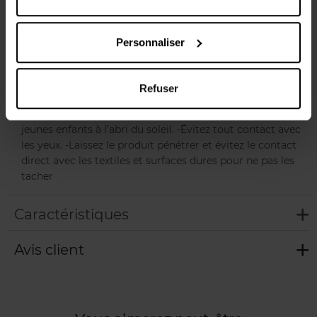
soleil et renouvelez fréquemment pour maintenir le
niveau de protection, en particulier après vous être
baigné(e), -Essuyé(e) ou avoir transpiré(e). -Réduire la
Personnaliser
quantité de produit solaire appliquée diminue
significativement le niveau de protection. -Ne restez pas
trop longtemps au soleil, même si vous utilisez un produit
Refuser
de protection solaire. -La surexposition au soleil est une
menace sérieuse pour la santé. -Gardez les bébés et les
jeunes enfants à l’abri du soleil. -Évitez tout contact avec
les yeux. -Laissez le produit pénétrer et évitez le contact
direct avec les textiles et surfaces dures pour ne pas les
tacher
Caractéristiques
Avis client