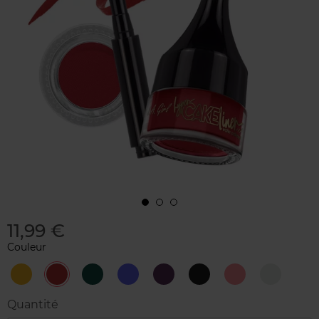
11,99 €
Couleur
Electric
Flamin'Red
Flash
Icy
Manic
Out
Rouge
White
Yellow
Teal
Cobalt
Purple
Black
Pink
Out
Quantité