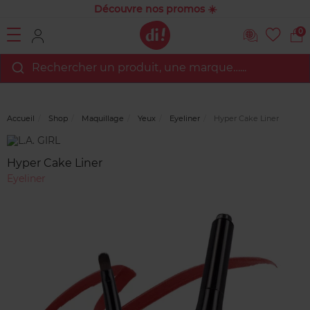
Découvre nos promos ☀️
0
Rechercher un produit, une marque…...
Accueil
Shop
Maquillage
Yeux
Eyeliner
Hyper Cake Liner
Marque
Avis
clients
Hyper Cake Liner
Eyeliner