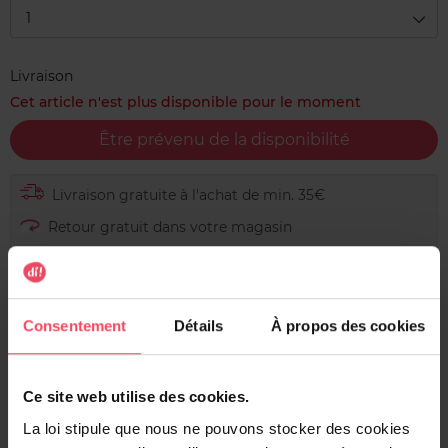
1
Livraison
Cet article n'est plus disponible pour le moment
Être prévenu de la disponibilité
Livraison gratuite à l'achat de min. 35€
Retour gratuit dans votre magasin
Expédition sous 24h
Consentement
Détails
À propos des cookies
Description
Ce site web utilise des cookies.
Le LA Girl Hyper Cake Liner vous donne un look
La loi stipule que nous ne pouvons stocker des cookies
éblouissant ! Ce liner activé par l'eau est non seulement