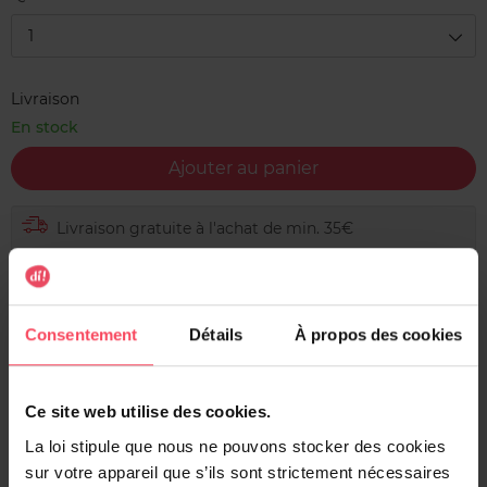
1
Livraison
En stock
Ajouter au panier
Livraison gratuite à l'achat de min. 35€
Retour gratuit dans votre magasin
Expédition sous 24h
Consentement
Détails
À propos des cookies
Ce site web utilise des cookies.
Description
La loi stipule que nous ne pouvons stocker des cookies
Ces cristaux pour bain de pieds au calendula et à l'huile
sur votre appareil que s’ils sont strictement nécessaires