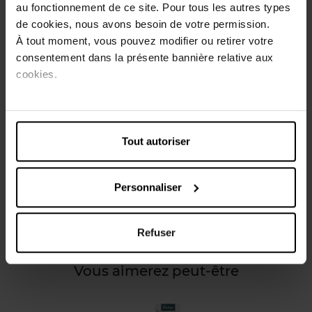
essentielle d'orange nettoient, rafraîchissent
au fonctionnement de ce site. Pour tous les autres types
immédiatement et soulagent la fatigue plantaire.
de cookies, nous avons besoin de votre permission.
À tout moment, vous pouvez modifier ou retirer votre
Conseils d'utilisation
consentement dans la présente bannière relative aux
cookies.
Faites dissoudre l’équivalent d’un bouchon dans une eau
de maximum 37°C, ensuite prenez votre bain de pieds
pour une durée de 10 minutes, 5 minutes pour les
diabétiques.
Tout autoriser
Caractéristiques
Personnaliser
Avis client
Refuser
Vous aimerez peut-être