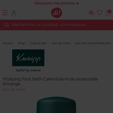
Découvre nos promos ☀️
0
Rechercher un produit, une marque…...
Accueil
Shop
Corps & bain
Soin du corps
Soin des mains & des pieds
Marque
Avis
clients
Vitalizing Foot Bath Calendula Huile essentielle
d'orange
Sels de pieds