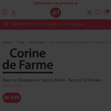
Découvre nos promos ☀️
0
Rechercher un produit, une marque…...
Accueil
Shop
Soin Visage
Baume Réparateur Après-Soleil - Nourrit & R
Marque
Avis
clients
Baume Réparateur Après-Soleil - Nourrit & Répare
Après-soleil
2e-50%