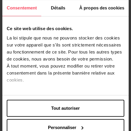
Consentement
Détails
À propos des cookies
Description
Ce site web utilise des cookies.
100% Clean beauty la formule de ce Baume réparateur
après-soleil Corine de Farme obtient de très bons
La loi stipule que nous ne pouvons stocker des cookies
résultats sur Yuka ! De plus, il nourrit, répare et apaise la
sur votre appareil que s’ils sont strictement nécessaires
peau après l'exposition au soleil. Il est enrichi en Monoï de
au fonctionnement de ce site. Pour tous les autres types
Tahiti, un actif hydratant d'origine naturelle qui vous
de cookies, nous avons besoin de votre permission.
procure une peau douce et hydratée et en beurre de
À tout moment, vous pouvez modifier ou retirer votre
mangue, un actif qui répare la peau intensément, la
consentement dans la présente bannière relative aux
nourrit et l'hydrate.
cookies.
Sa texture riche et onctueuse pénètre rapidement, ne
colle pas et enveloppe votre peau d'un délicat parfum des
îles.
Formulés sous contrôle pharmaceutique. Testée sous
contrôle dermatologique sur peaux sensibles. Conçu,
Tout autoriser
fabriqué et conditionné en France.
Personnaliser
Conseils d'utilisation