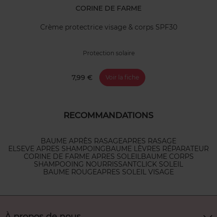
CORINE DE FARME
Crème protectrice visage & corps SPF30
Protection solaire
7,99 €
Voir la fiche
RECOMMANDATIONS
BAUME APRÈS RASAGE
APRES RASAGE
ELSEVE APRES SHAMPOING
BAUME LÈVRES RÉPARATEUR
CORINE DE FARME APRES SOLEIL
BAUME CORPS
SHAMPOOING NOURRISSANT
CLICK SOLEIL
BAUME ROUGE
APRES SOLEIL VISAGE
À propos de nous