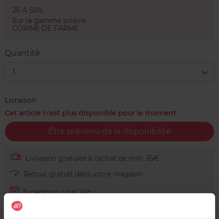
2E À 50%
Sur la gamme solaire
CORINE DE FARME
Quantité
1
Livraison
Cet article n'est plus disponible pour le moment
Être prévenu de la disponibilité
Livraison gratuite à l'achat de min. 35€
Retour gratuit dans votre magasin
Expédition sous 24h