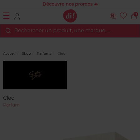
Découvre nos promos ☀️
0
Rechercher un produit, une marque…...
Accueil
Shop
Parfums
Cleo
Marque
Avis
clients
Cleo
Parfum