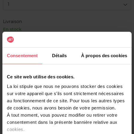
1
Livraison
En stock
Ajouter au panier
Consentement
Détails
À propos des cookies
Livraison gratuite à l'achat de min. 35€
Retour gratuit dans votre magasin
Ce site web utilise des cookies.
Expédition sous 24h
La loi stipule que nous ne pouvons stocker des cookies
sur votre appareil que s’ils sont strictement nécessaires
au fonctionnement de ce site. Pour tous les autres types
de cookies, nous avons besoin de votre permission.
Description
À tout moment, vous pouvez modifier ou retirer votre
consentement dans la présente bannière relative aux
Chat D'or Cleo est un parfum floral féminin qui séduit par
cookies.
sa fraîcheur et sa douceur. Les notes de tête, mandarine,