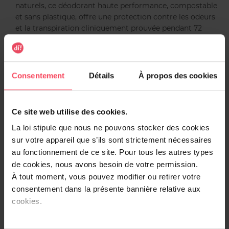
naturels, ce déodorant haute performance, compostable
et sans plastique, offre une protection contre les odeurs
et la transpiration cliniquement prouvée pendant 72
heures.
Optez pour le déodorant anti-transpirant Wild les jours où
vous avez besoin d’être au sec, tout en recherchant un
Consentement
Détails
À propos des cookies
produit meilleur pour vous, plus naturel, moins gaspilleur
et plus parfumé.
Ce site web utilise des cookies.
Contenu :
La loi stipule que nous ne pouvons stocker des cookies
sur votre appareil que s’ils sont strictement nécessaires
1 recharge de déodorant anti-transpirant compostable.
au fonctionnement de ce site. Pour tous les autres types
Une fois la recharge terminée, il vous suffit d’en acheter
de cookies, nous avons besoin de votre permission.
une nouvelle, de remplir votre étui, et vous êtes prêt à
À tout moment, vous pouvez modifier ou retirer votre
retrouver une sensation de fraîcheur. C’est le moyen idéal
consentement dans la présente bannière relative aux
pour sentir bon tout en réduisant vos déchets plastiques.
cookies.
Chaque recharge dure généralement 4 à 6 semaines en