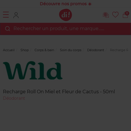
Découvre nos promos ☀️
0
Rechercher un produit, une marque…...
Accueil
Shop
Corps & bain
Soin du corps
Déodorant
Recharge Roll
Marque
Avis
clients
Recharge Roll On Miel et Fleur de Cactus - 50ml
Déodorant