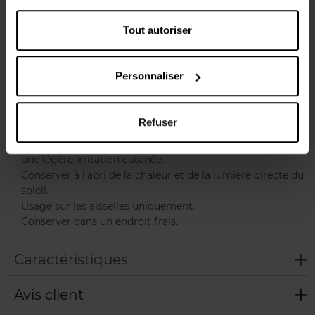
utilisation quotidienne.
Tout autoriser
Conseils d'utilisation
Usage externe uniquement.
Personnaliser
Tenir hors de portée des enfants.
Ne pas appliquer sur une peau irritée ou endommagée.
Cesser l'utilisation si une éruption cutanée ou une
Refuser
irritation persiste.
L'application immédiate après le rasage peut provoquer
une légère irritation cutanée.
Conserver à l'abri de la chaleur et de la lumière directe du
soleil.
Usage sur les aisselles uniquement.
Conserver dans un endroit frais.
Caractéristiques
Avis client