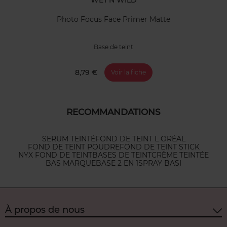
Photo Focus Face Primer Matte
Base de teint
8,79 €
Voir la fiche
RECOMMANDATIONS
SERUM TEINTÉ
FOND DE TEINT L ORÉAL
FOND DE TEINT POUDRE
FOND DE TEINT STICK
NYX FOND DE TEINT
BASES DE TEINT
CRÈME TEINTÉE
BAS MARQUE
BASE 2 EN 1
SPRAY BASI
À propos de nous