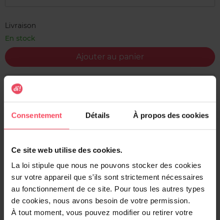
Livraison
En stock
Ajouter au panier
Livraison gratuite à l'achat de min. 35€
Retour gratuit dans votre magasin
Consentement
Détails
À propos des cookies
Expédition sous 24h
Ce site web utilise des cookies.
La loi stipule que nous ne pouvons stocker des cookies
Description
sur votre appareil que s’ils sont strictement nécessaires
au fonctionnement de ce site. Pour tous les autres types
Le Wet n Wild Impossible Primer Stick matifie la peau,
de cookies, nous avons besoin de votre permission.
floute les pores et offre une finition soft-focus longue
À tout moment, vous pouvez modifier ou retirer votre
durée, sans silicone ! Enrichie en extrait de groseille