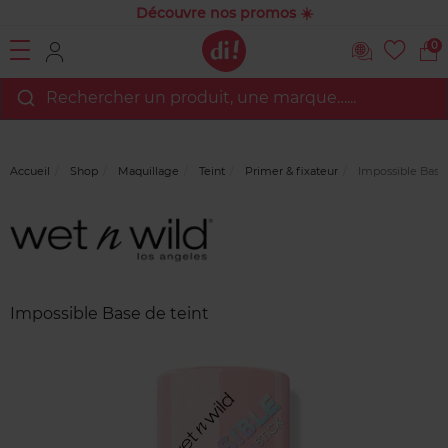
Découvre nos promos ☀️
0
Rechercher un produit, une marque…...
Accueil
Shop
Maquillage
Teint
Primer & fixateur
Impossible Base 
Marque
Avis
clients
Impossible Base de teint