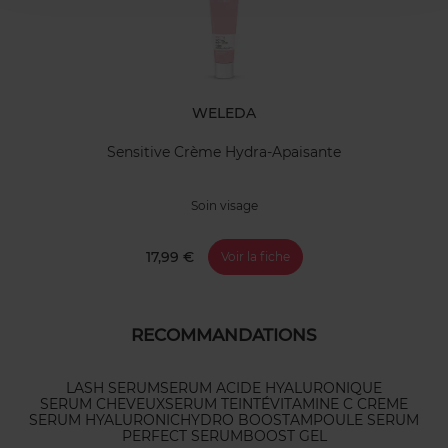
WELEDA
Sensitive Crème Hydra-Apaisante
Soin visage
17,99 €
Voir la fiche
RECOMMANDATIONS
LASH SERUM
SERUM ACIDE HYALURONIQUE
SERUM CHEVEUX
SERUM TEINTÉ
VITAMINE C CREME
SERUM HYALURONIC
HYDRO BOOST
AMPOULE SERUM
PERFECT SERUM
BOOST GEL