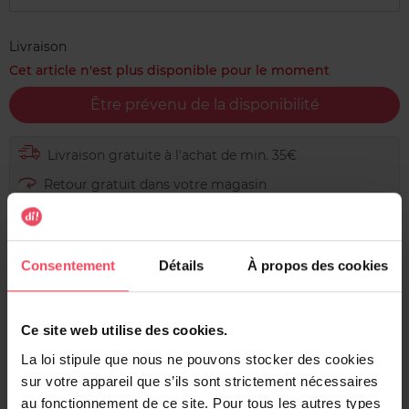
Livraison
Cet article n'est plus disponible pour le moment
Être prévenu de la disponibilité
Livraison gratuite à l'achat de min. 35€
Retour gratuit dans votre magasin
Expédition sous 24h
Consentement
Détails
À propos des cookies
Description
Ce site web utilise des cookies.
Booster de vitamines. Booste la peau avec notre trio de
La loi stipule que nous ne pouvons stocker des cookies
choc composé de vitamines C et E et de ferments de
sur votre appareil que s’ils sont strictement nécessaires
cranberry. Pour une peau plus claire, plus lumineuse et
au fonctionnement de ce site. Pour tous les autres types