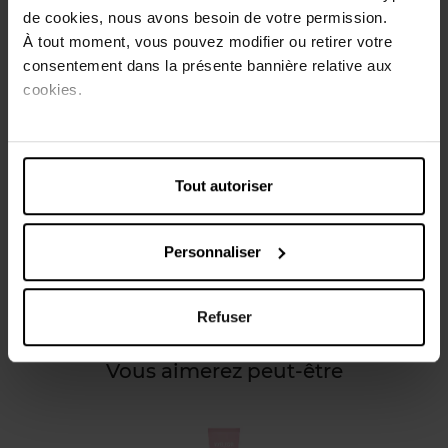
plus uniforme. Bonne tolérance cutanée testée sous
de cookies, nous avons besoin de votre permission.
contrôle dermatologique.
À tout moment, vous pouvez modifier ou retirer votre
consentement dans la présente bannière relative aux
Conseils d'utilisation
cookies.
Offre la peau un boost de vitamines. Pour une peau claire,
éclatante et un teint uniforme. Biologique et 100 %
naturel. Efficacité prouvée :. Sans parfum.
Tout autoriser
Caractéristiques
Personnaliser
Avis client
Refuser
Vous aimerez peut-être