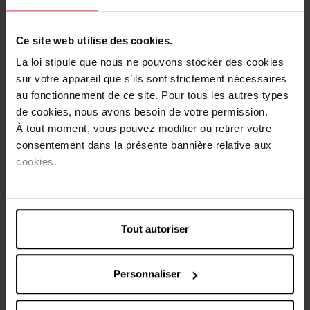
base d'huiles d'amande douce, de jojoba bio et de germe
de blé naturellement riche en vitamine E et enrichie en
extrait d'arnica bio.Appliquée en massages dès le début de
Ce site web utilise des cookies.
la grossesse, cette huile favorise la prévention et la
La loi stipule que nous ne pouvons stocker des cookies
réduction des vergetures, en améliorant l'élasticité et la
sur votre appareil que s’ils sont strictement nécessaires
tonicité de la peau. Les huiles essentielles pures de
au fonctionnement de ce site. Pour tous les autres types
lavande, rose sauvage et fleur d'oranger procurent un
de cookies, nous avons besoin de votre permission.
parfum subtil et apaisant.
À tout moment, vous pouvez modifier ou retirer votre
consentement dans la présente bannière relative aux
Conseils d'utilisation
cookies.
Utilisez dès le début de la grossesse et jusqu'à
trois mois après la naissance.
Faites pénétrer par effleurages circulaires deux
Tout autoriser
ou trois fois par jour sur le ventre, les cuisses, les
hanches, les fesses et les seins.
Personnaliser
Pour une