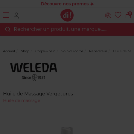
Découvre nos promos ☀️
0
Rechercher un produit, une marque…...
Accueil
Shop
Corps & bain
Soin du corps
Réparateur
Huile de Mas
Marque
Avis
clients
Huile de Massage Vergetures
Huile de massage