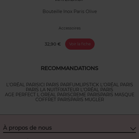
Bouteille Inox Paris Olive
Accessoires
32,90 €
Voir la fiche
RECOMMANDATIONS
L'ORÉAL PARIS
ICI PARIS PARFUM
LIPSTICK L'ORÉAL PARIS
PARIS LA NUIT
FIXATEUR L'ORÉAL PARIS
AGE PERFECT L OREAL PARIS
CREME PARIS
PARIS MASQUE
COFFRET PARIS
PARIS MUGLER
À propos de nous