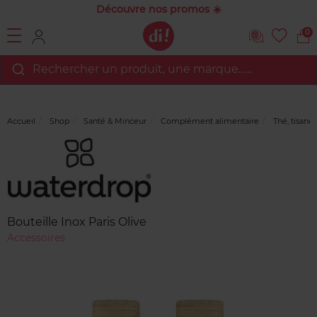
Découvre nos promos ☀️
0
Rechercher un produit, une marque…...
Accueil
Shop
Santé & Minceur
Complément alimentaire
Thé, tisane 
Marque
Avis
clients
Bouteille Inox Paris Olive
Accessoires