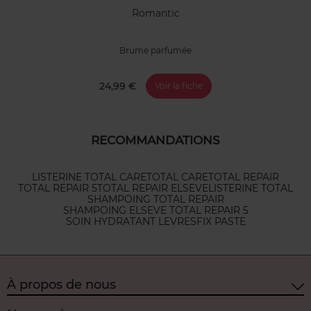
Romantic
Brume parfumée
24,99 €
Voir la fiche
RECOMMANDATIONS
LISTERINE TOTAL CARE
TOTAL CARE
TOTAL REPAIR
TOTAL REPAIR 5
TOTAL REPAIR ELSEVE
LISTERINE TOTAL
SHAMPOING TOTAL REPAIR
SHAMPOING ELSEVE TOTAL REPAIR 5
SOIN HYDRATANT LEVRES
FIX PASTE
À propos de nous