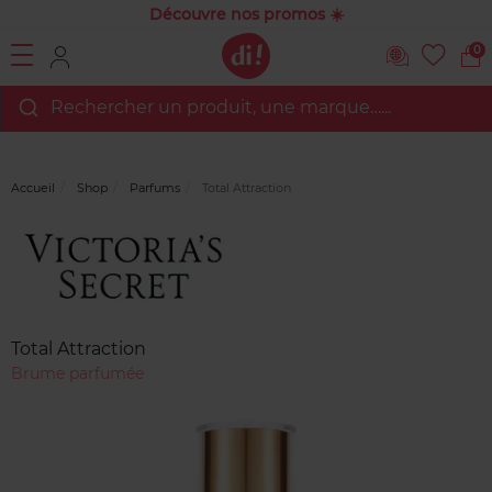
Découvre nos promos ☀️
0
Rechercher un produit, une marque…...
Accueil
Shop
Parfums
Total Attraction
Marque
Avis
clients
Total Attraction
Brume parfumée