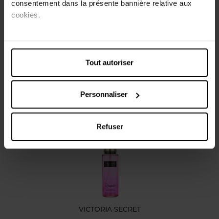
consentement dans la présente bannière relative aux
et d'orchidée. Elle est également enrichie en aloe vera
cookies.
apaisant et en camomille.
Caractéristiques
Tout autoriser
Avis client
Personnaliser
Vous aimerez peut-être
Refuser
VICTORIA SECRET