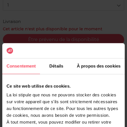
1
Livraison
Cet article n'est plus disponible pour le moment
Être prévenu de la disponibilité
Livraison gratuite à l'achat de min. 35€
Retour gratuit dans votre magasin
Consentement
Détails
À propos des cookies
Expédition sous 24h
Ce site web utilise des cookies.
La loi stipule que nous ne pouvons stocker des cookies
sur votre appareil que s’ils sont strictement nécessaires
Description
au fonctionnement de ce site. Pour tous les autres types
de cookies, nous avons besoin de votre permission.
Doux, romantique et irrésistible, la brume parfumée Total
À tout moment, vous pouvez modifier ou retirer votre
Attraction de Victoria's Secret séduit par ses notes de lys