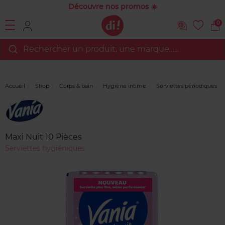
Découvre nos promos ☀️
0
Rechercher un produit, une marque…...
Accueil
Shop
Corps & bain
Hygiène intime
Serviettes périodiques
Marque
Avis
clients
Maxi Nuit 10 Pièces
Serviettes hygiéniques