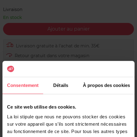
Livraison
En stock
Ajouter au panier
Livraison gratuite à l'achat de min. 35€
Retour gratuit dans votre magasin
Expédition sous 24h
Consentement
Détails
À propos des cookies
Description
Ce site web utilise des cookies.
Les serviettes Vania® Maxi Nuit vous offrent une
La loi stipule que nous ne pouvons stocker des cookies
protection optimale. Grâce à une technologie ultra
sur votre appareil que s’ils sont strictement nécessaires
absorbante et un adhésif ultra performant, les serviettes
au fonctionnement de ce site. Pour tous les autres types
Vania® Maxi Nuit absorbent rapidement jusqu' à 4 fois