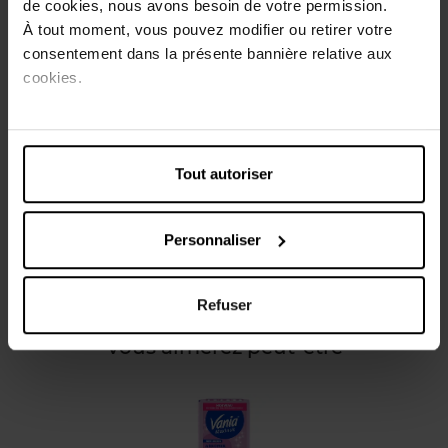
de cookies, nous avons besoin de votre permission.
plus que nécessaire* et restent parfaitement en place
À tout moment, vous pouvez modifier ou retirer votre
(*basé sur les performances d'absorption des serviettes et
consentement dans la présente bannière relative aux
sur les données moyennes de flux menstruel, considérant
cookies.
que les serviettes sont changées régulièrement). Ultra
souples, les serviettes Vania® Maxi Nuit disposent d'un
voile micro-aéré testé dermatologiquement pour un
confort optimal la nuit.
Tout autoriser
Caractéristiques
Personnaliser
Avis client
Refuser
Vous aimerez peut-être