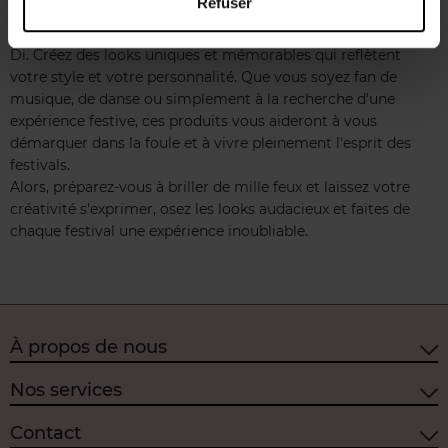
Refuser
Laissez libre cours à votre créativité et exprimez votre style
personnel avec les produits de maquillage éclatants de chez
Di. Créez des looks uniques et mémorables qui reflètent
votre style et votre personnalité. Que vous soyez fan de
musique, de danse ou simplement à la recherche d'une
expérience festive, ces produits vous aideront à vous
démarquer dans la foule et à vivre pleinement l'esprit des
festivals.
Alors, préparez-vous à briller de mille feux et laissez votre
créativité s'exprimer, osez les looks audacieux et faites de
chaque festival une expérience inoubliable.
À propos de nous
Nos services
Contact