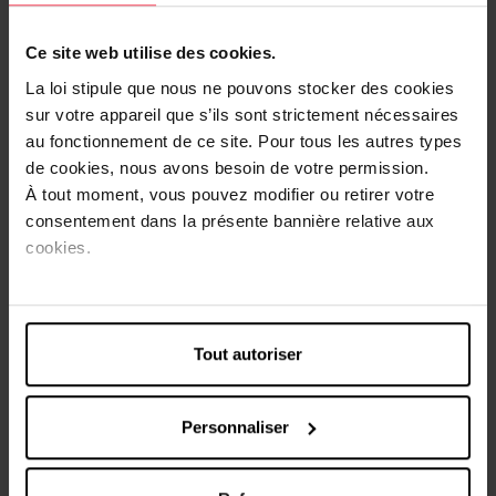
look de festival, les strass sont indispensables. Du visage aux
bras en passant par le décolleté et les ongles, les strass vous
permettent de scintiller et d'attirer tous les regards. Les
Ce site web utilise des cookies.
strass peuvent être facilement appliqués à l'aide d'une Colle
La loi stipule que nous ne pouvons stocker des cookies
cosmétique + pinceau, disponible chez Di.
sur votre appareil que s’ils sont strictement nécessaires
au fonctionnement de ce site. Pour tous les autres types
de cookies, nous avons besoin de votre permission.
À tout moment, vous pouvez modifier ou retirer votre
consentement dans la présente bannière relative aux
cookies.
Tout autoriser
Personnaliser
Touche finale :