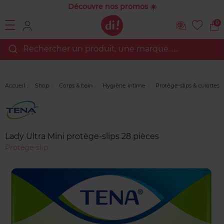
Découvre nos promos ☀️
0
Rechercher un produit, une marque…...
Accueil
Shop
Corps & bain
Hygiène intime
Protège-slips & culottes 
Marque
Avis
clients
Lady Ultra Mini protège-slips 28 pièces
Protège-slip