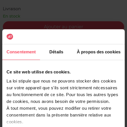
Livraison
En stock
Ajouter au panier
Livraison gratuite à l'achat de min. 35€
Retour gratuit dans votre magasin
Consentement
Détails
À propos des cookies
Expédition sous 24h
Ce site web utilise des cookies.
La loi stipule que nous ne pouvons stocker des cookies
sur votre appareil que s’ils sont strictement nécessaires
Description
au fonctionnement de ce site. Pour tous les autres types
de cookies, nous avons besoin de votre permission.
Ces protège-slips confortables et doux comme de la soie
À tout moment, vous pouvez modifier ou retirer votre
sont super absorbants et offrent une triple protection
consentement dans la présente bannière relative aux
contre les fuites, l'humidité et les odeurs.
cookies.