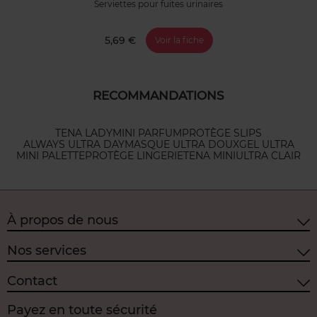
Serviettes pour fuites urinaires
5,69 €
Voir la fiche
RECOMMANDATIONS
TENA LADY
MINI PARFUM
PROTÈGE SLIPS
ALWAYS ULTRA DAY
MASQUE ULTRA DOUX
GEL ULTRA
MINI PALETTE
PROTÈGE LINGERIE
TENA MINI
ULTRA CLAIR
À propos de nous
Nos services
Contact
Payez en toute sécurité