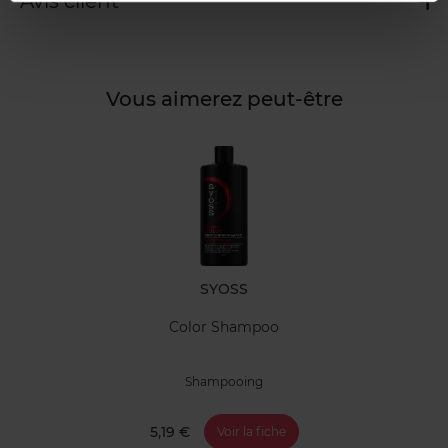
Avis client
Vous aimerez peut-être
SYOSS
Color Shampoo
Shampooing
5,19 €
Voir la fiche