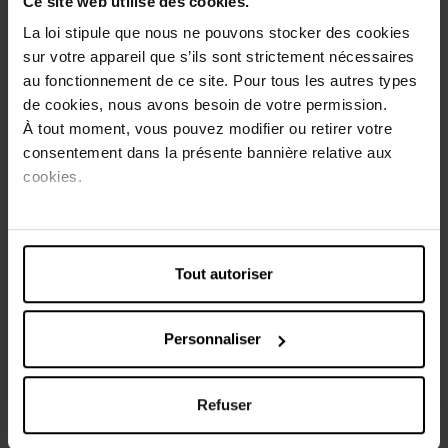
Ce site web utilise des cookies.
japonais. Dans ce shampooing Repair, les ingrédients
naturels combinés au complexe aminé contribuent à la
La loi stipule que nous ne pouvons stocker des cookies
santé et à la force des cheveux. La formule aux Algues
sur votre appareil que s’ils sont strictement nécessaires
Wakame répare intensément les dommages existants et
au fonctionnement de ce site. Pour tous les autres types
aide à protéger les cheveux contre des dommages futurs.
de cookies, nous avons besoin de votre permission.
Elle réduit la casse jusqu'à 90% (*en combinaison avec le
À tout moment, vous pouvez modifier ou retirer votre
Syoss Repair Conditioner).
consentement dans la présente bannière relative aux
90% des ingrédients sont d'origine naturelle.
cookies.
Les formules Syoss sont co-développées et testées par
des coiffeurs. La perfection salon, chaque jour.
Conseils d'utilisation
Tout autoriser
Appliquez sur cheveux mouillés, laissez agir brièvement,
puis bien rincer. Pour un usage optimal, utilisez le Syoss
Personnaliser
Conditioner après votre shampooing.
Caractéristiques
Refuser