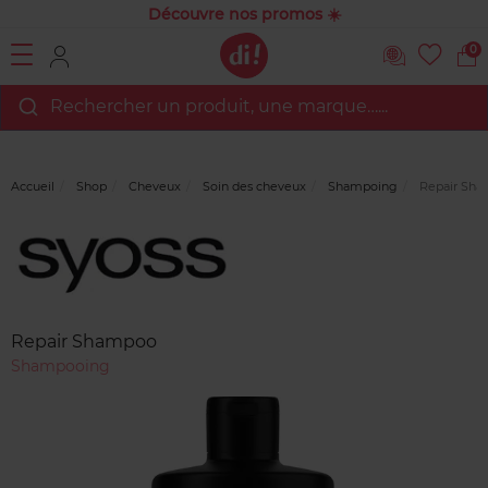
Découvre nos promos ☀️
0
Rechercher un produit, une marque…...
Accueil
Shop
Cheveux
Soin des cheveux
Shampoing
Repair Sh
Marque
Avis
clients
Repair Shampoo
Shampooing