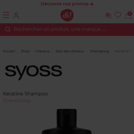
Découvre nos promos ☀️
0
Rechercher un produit, une marque…...
Accueil
Shop
Cheveux
Soin des cheveux
Shampoing
Keratine S
Marque
Avis
clients
Keratine Shampoo
Shampooing