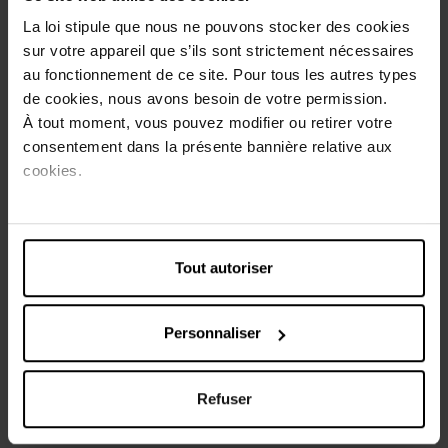
japonais. Dans ce Keratin Shampoo, les ingrédients
La loi stipule que nous ne pouvons stocker des cookies
naturels combinés au complexe aminé contribuent à la
sur votre appareil que s’ils sont strictement nécessaires
santé et à la force des cheveux. La formule aux Lotus Bleu
au fonctionnement de ce site. Pour tous les autres types
comble les cheveux de kératine pour une réparation
intense et lisse la surface du cheveu.
de cookies, nous avons besoin de votre permission.
90% des ingrédients sont d'origine naturelle.
À tout moment, vous pouvez modifier ou retirer votre
Les formules Syoss sont co-développées et testées par
consentement dans la présente bannière relative aux
des coiffeurs. La perfection salon, chaque jour.
cookies.
Conseils d'utilisation
Appliquez sur cheveux mouillés, laissez agir brièvement,
Tout autoriser
puis bien rincer. Pour un usage optimal, utilisez le Syoss
Conditioner après votre shampooing.
Personnaliser
Caractéristiques
Refuser
Avis client