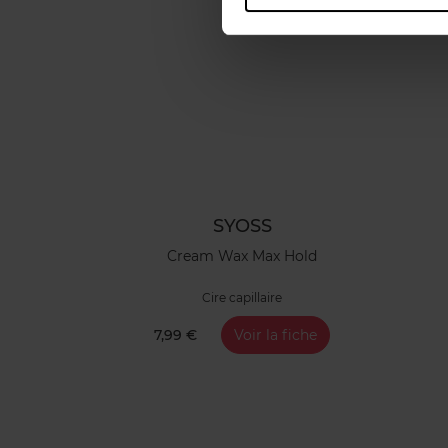
SYOSS
Cream Wax Max Hold
Cire capillaire
7,99 €
Voir la fiche