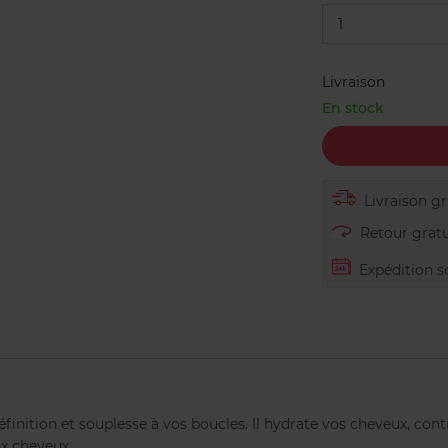
1
Livraison
En stock
Livraison gra
Retour gratu
Expédition s
inition et souplesse à vos boucles. Il hydrate vos cheveux, contrô
x cheveux.