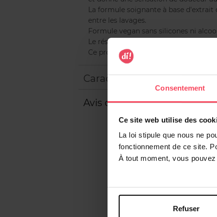
La formule soignante à base d'extrait
entre les lavages.
Formule vegan sans silicones ni alcool
Le résultat : des boucles magnifiqueme
Ce produit est approuvé par la méthod
Caractéristiques
Consentement
Avis client
Ce site web utilise des cook
La loi stipule que nous ne po
fonctionnement de ce site. P
À tout moment, vous pouvez m
Refuser