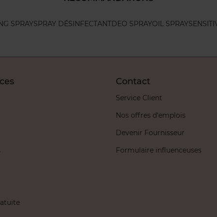
ING SPRAY
SPRAY DÉSINFECTANT
DEO SPRAY
OIL SPRAY
SENSIT
ices
Contact
Service Client
Nos offres d'emplois
Devenir Fournisseur
s
Formulaire influenceuses
atuite