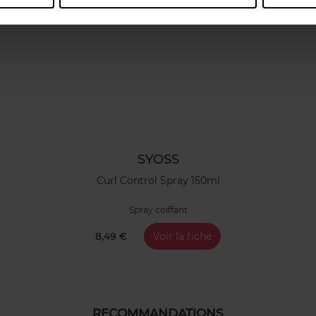
SYOSS
Curl Control Spray 150ml
Spray coiffant
8,49 €
Voir la fiche
RECOMMANDATIONS