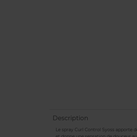
Description
Le spray Curl Control Syoss apporte déf
et donne une sensation de douceur au