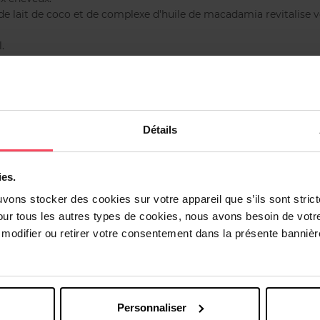
 de lait de coco et de complexe d'huile de macadamia revitalise 
.
nt définies, pleines de rebond et sans frisottis.
e CURLY GIRL et convient à tous les types de boucles et à tous 
Détails
ies.
uvons stocker des cookies sur votre appareil que s’ils sont stri
our tous les autres types de cookies, nous avons besoin de votr
Vous aimerez peut-être
odifier ou retirer votre consentement dans la présente bannière
Personnaliser