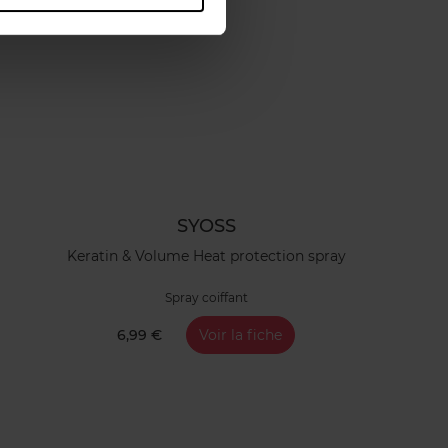
SYOSS
Keratin & Volume Heat protection spray
Spray coiffant
6,99 €
Voir la fiche