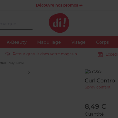
Découvre nos promos ☀️
K-Beauty
Maquillage
Visage
Corps
Retour gratuit dans votre magasin
Expédi
trol Spray 150ml
Marque
Curl Control
Spray coiffant
8,49 €
Quantité