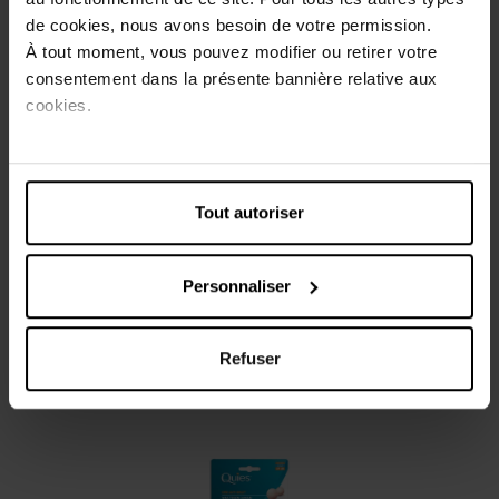
de cookies, nous avons besoin de votre permission.
À tout moment, vous pouvez modifier ou retirer votre
Description
consentement dans la présente bannière relative aux
cookies.
Les boules Quies Mousse Confort 35dB vous permettent
de protéger votre capital auditif des bruits forts, sans
vous couper totalement de votre environnement.
Tout autoriser
Caractéristiques
Avis client
Personnaliser
Refuser
Vous aimerez peut-être