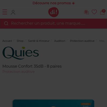
Découvre nos promos ☀️
0
Rechercher un produit, une marque…...
Accueil
Shop
Santé & Minceur
Audition
Protection auditive
Mousse
Marque
Avis
clients
Mousse Confort 35dB - 8 paires
Protection auditive