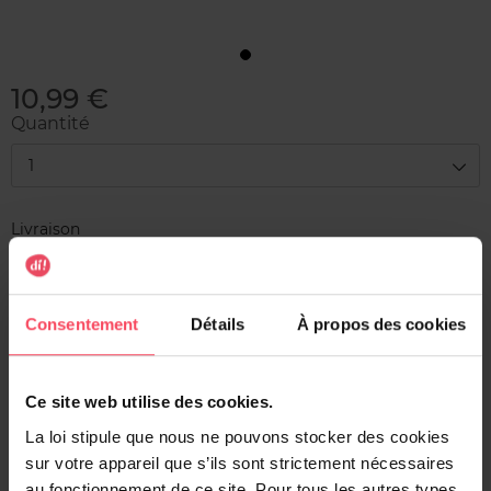
10,99 €
Quantité
1
Livraison
En stock
Ajouter au panier
Consentement
Détails
À propos des cookies
Livraison gratuite à l'achat de min. 35€
Retour gratuit dans votre magasin
Ce site web utilise des cookies.
Expédition sous 24h
La loi stipule que nous ne pouvons stocker des cookies
sur votre appareil que s’ils sont strictement nécessaires
au fonctionnement de ce site. Pour tous les autres types